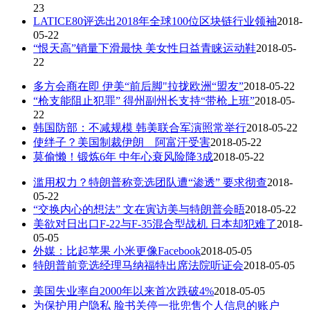
23
LATICE80评选出2018年全球100位区块链行业领袖
2018-
05-22
“恨天高”销量下滑最快 美女性日益青睐运动鞋
2018-05-
22
多方会商在即 伊美“前后脚"拉拢欧洲“盟友”
2018-05-22
“枪支能阻止犯罪” 得州副州长支持“带枪上班”
2018-05-
22
韩国防部：不减规模 韩美联合军演照常举行
2018-05-22
使绊子？美国制裁伊朗 阿富汗受害
2018-05-22
莫偷懒！锻炼6年 中年心衰风险降3成
2018-05-22
滥用权力？特朗普称竞选团队遭“渗透” 要求彻查
2018-
05-22
“交换内心的想法” 文在寅访美与特朗普会晤
2018-05-22
美欲对日出口F-22与F-35混合型战机 日本却犯难了
2018-
05-05
外媒：比起苹果 小米更像Facebook
2018-05-05
特朗普前竞选经理马纳福特出席法院听证会
2018-05-05
美国失业率自2000年以来首次跌破4%
2018-05-05
为保护用户隐私 脸书关停一批兜售个人信息的账户