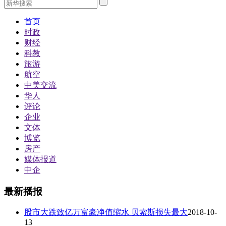
首页
时政
财经
科教
旅游
航空
中美交流
华人
评论
企业
文体
博览
房产
媒体报道
中企
最新播报
股市大跌致亿万富豪净值缩水 贝索斯损失最大
2018-10-
13