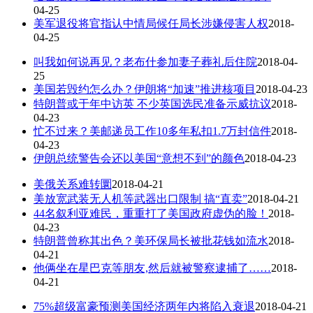
04-25
美军退役将官指认中情局候任局长涉嫌侵害人权
2018-
04-25
叫我如何说再见？老布什参加妻子葬礼后住院
2018-04-
25
美国若毁约怎么办？伊朗将“加速”推进核项目
2018-04-23
特朗普或于年中访英 不少英国选民准备示威抗议
2018-
04-23
忙不过来？美邮递员工作10多年私扣1.7万封信件
2018-
04-23
伊朗总统警告会还以美国“意想不到”的颜色
2018-04-23
美俄关系难转圜
2018-04-21
美放宽武装无人机等武器出口限制 搞“直卖”
2018-04-21
44名叙利亚难民，重重打了美国政府虚伪的脸！
2018-
04-23
特朗普曾称其出色？美环保局长被批花钱如流水
2018-
04-21
他俩坐在星巴克等朋友,然后就被警察逮捕了……
2018-
04-21
75%超级富豪预测美国经济两年内将陷入衰退
2018-04-21