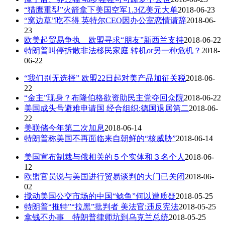
“猎鹰重型”火箭拿下美国空军1.3亿美元大单
2018-06-23
“窝边草”吃不得 英特尔CEO因办公室恋情请辞
2018-06-
23
欧美起贸易争执 欧盟寻求“朋友”新西兰支持
2018-06-22
特朗普叫停拆散非法移民家庭 转机or另一种危机？
2018-
06-22
“我们别无选择” 欧盟22日起对美产品加征关税
2018-06-
22
“金主”现身？布隆伯格欲资助民主党夺回众院
2018-06-22
美国成头号避难申请国 经合组织:德国退居第二
2018-06-
22
美联储今年第二次加息
2018-06-14
特朗普称美国不再面临来自朝鲜的“核威胁”
2018-06-14
美国宣布制裁与俄相关的５个实体和３名个人
2018-06-
12
欧盟官员说与美国进行贸易谈判的大门已关闭
2018-06-
02
搅动美国公交市场的中国“鲶鱼”何以遭质疑
2018-05-25
特朗普“推特”“拉黑”批判者 美法官:违反宪法
2018-05-25
拿钱不办事 特朗普律师坑到乌克兰总统
2018-05-25