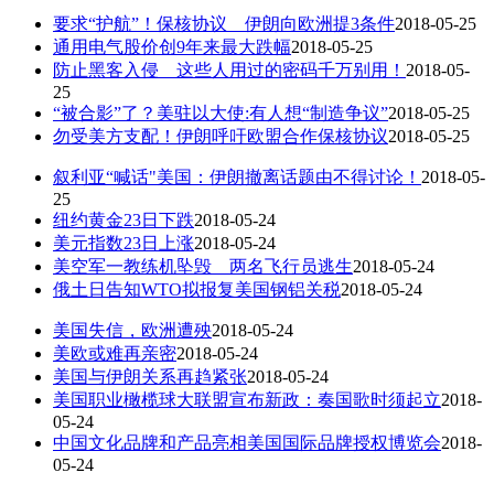
要求“护航”！保核协议 伊朗向欧洲提3条件
2018-05-25
通用电气股价创9年来最大跌幅
2018-05-25
防止黑客入侵 这些人用过的密码千万别用！
2018-05-
25
“被合影”了？美驻以大使:有人想“制造争议”
2018-05-25
勿受美方支配！伊朗呼吁欧盟合作保核协议
2018-05-25
叙利亚“喊话"美国：伊朗撤离话题由不得讨论！
2018-05-
25
纽约黄金23日下跌
2018-05-24
美元指数23日上涨
2018-05-24
美空军一教练机坠毁 两名飞行员逃生
2018-05-24
俄土日告知WTO拟报复美国钢铝关税
2018-05-24
美国失信，欧洲遭殃
2018-05-24
美欧或难再亲密
2018-05-24
美国与伊朗关系再趋紧张
2018-05-24
美国职业橄榄球大联盟宣布新政：奏国歌时须起立
2018-
05-24
中国文化品牌和产品亮相美国国际品牌授权博览会
2018-
05-24