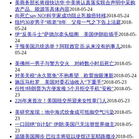
美商务部长将很快访华 中美将认真落实联合声明中采购
农产品、能源等具体内容
2018-05-24
向死亡say NO!科学家成功阻止乳腺癌转移
2018-05-24
纽约30岁男子“啃老”8年 父母一气之下告上法庭
2018-
05-24
伊“反美斗士”萨德尔牵头组阁 美国伊朗欲插手
2018-05-
24
干预美国总统选举？阿联酋官员:从来没有的事儿
2018-
05-24
美佛州一男子与警方交火 对峙数小时后死亡
2018-05-
24
对美关税“永久豁免”不抱希望 欧盟放眼澳新
2018-05-24
施压马杜罗 美国对委石油收入“下重手”
2018-05-23
任性!特朗普为方便发推 5个月拒交手机"安检"
2018-05-
23
226年来首次！美国纽交所迎来女性掌门人
2018-05-23
美研究发现：地中海式饮食或可抵御空气污染
2018-05-
23
一口回绝"B计划" 伊朗:美国已无法替世界做主
2018-05-
23
追随美国脚步 巴拉圭将驻以使馆迁至耶路撒冷
2018-05-