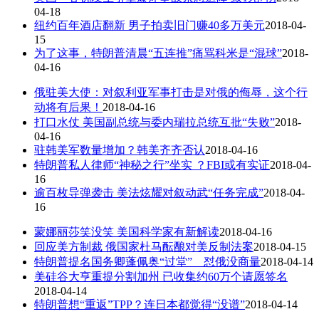
04-18
纽约百年酒店翻新 男子拍卖旧门赚40多万美元
2018-04-
15
为了这事，特朗普清晨“五连推”痛骂科米是“混球”
2018-
04-16
俄驻美大使：对叙利亚军事打击是对俄的侮辱，这个行
动将有后果！
2018-04-16
打口水仗 美国副总统与委内瑞拉总统互批“失败”
2018-
04-16
驻韩美军数量增加？韩美齐齐否认
2018-04-16
特朗普私人律师“神秘之行”坐实 ？FBI或有实证
2018-04-
16
逾百枚导弹袭击 美法炫耀对叙动武“任务完成”
2018-04-
16
蒙娜丽莎笑没笑 美国科学家有新解读
2018-04-16
回应美方制裁 俄国家杜马酝酿对美反制法案
2018-04-15
特朗普提名国务卿蓬佩奥“过堂” 怼俄没商量
2018-04-14
美硅谷大亨重提分割加州 已收集约60万个请愿签名
2018-04-14
特朗普想“重返”TPP？连日本都觉得“没谱”
2018-04-14