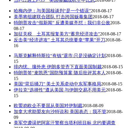
当F-22遇上F-35 美国挪威战机空中比武
2018-08-17
哈梅内伊：与美国核谈判“是一个错误”
2018-08-17
美墨将组建联合团队 打击跨国贩毒集团
2018-08-17
特朗普攻击“假新闻” 反遭美媒齐怼：我们非公敌
2018-
08-17
加征关税 土耳其报复美方“蓄意经济攻击”
2018-08-17
反击美“经济进攻” 土耳其总统要拿“苹果”开刀
2018-08-
16
马斯克解释特斯拉“有钱”退市:只是没确定计划
2018-08-
15
排内忧、攘外患 伊朗多管齐下直面美国制裁
2018-08-15
特朗普签"麦凯恩"国防预算案 随后批评其本人
2018-08-
15
美国“背后捅刀” 美土关系牵动中东军事格局
2018-08-15
伊拉克“选择性”遵从美国 与伊朗交易不用美元
2018-08-
15
欧盟劝欧企不要屈从美国对伊制裁
2018-08-09
加拿大求助盟友向沙特说和 美国表态：我不管
2018-08-
09
美军空袭误把阿富汗警察当塔利班目标 北约要调查