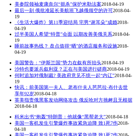
美参院领袖麦康奈尔“扼杀”保护米勒法案
2018-04-19
最后一刻 俄批准延长美航班飞越俄领空的许可
2018-04-
19
《生活大爆炸》第11季迎结局 宅男“谢耳朵”成婚
2018-
04-19
过半美国人希望“特普”会面 以期改善美俄关系
2018-04-
19
睡前故事热线？ 盘点值得“晒”的酒店服务和设施
2018-
04-19
美国警告：“伊斯兰国”势力在叙有所抬头
2018-04-19
沙特也要派兵叙利亚？正在与美国进行磋商
2018-04-19
何时追加对俄制裁? 美政府意见不统一起“内讧”
2018-04-
19
快讯：前美国第一夫人、老布什夫人芭芭拉·布什去世
享年92岁
2018-04-18
英美指责俄黑客发动网络攻击 俄反呛对方挑衅且无根据
2018-04-18
科米出书“炮轰”特朗普：他就像“黑帮老大”
2018-04-18
美国一客机发生引擎爆炸事故紧急迫降 致1死7伤
2018-
04-18
美国一客机发生引擎爆炸事故紧急迫降 致1死7伤
2018-