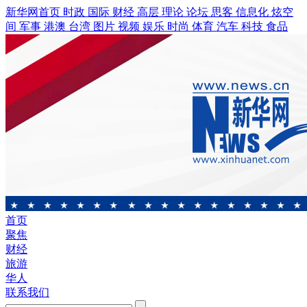
新华网首页
时政
国际
财经
高层
理论
论坛
思客
信息化
炫空
间
军事
港澳
台湾
图片
视频
娱乐
时尚
体育
汽车
科技
食品
首页
聚焦
财经
旅游
华人
联系我们