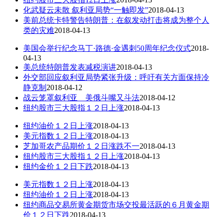
化武疑云未散 叙利亚局势“一触即发”
2018-04-13
美前总统卡特警告特朗普：在叙发动打击将成为整个人
类的灾难
2018-04-13
美国会举行纪念马丁·路德·金遇刺50周年纪念仪式
2018-
04-13
美总统特朗普发表减税演讲
2018-04-13
外交部回应叙利亚局势紧张升级：呼吁有关方面保持冷
静克制
2018-04-12
战云笼罩叙利亚 美俄斗嘴又斗法
2018-04-12
纽约股市三大股指１２日上涨
2018-04-13
纽约油价１２日上涨
2018-04-13
美元指数１２日上涨
2018-04-13
芝加哥农产品期价１２日涨跌不一
2018-04-13
纽约股市三大股指１２日上涨
2018-04-13
纽约金价１２日下跌
2018-04-13
美元指数１２日上涨
2018-04-13
纽约油价１２日上涨
2018-04-13
纽约商品交易所黄金期货市场交投最活跃的６月黄金期
价１２日下跌
2018-04-13