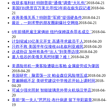
收获多项利好 特朗普获“通俄”调查“大礼包”
2018-04-21
美国FBI悬赏百万美元寻找5年前在叙失踪记者
2018-04-
21
改善美俄关系？特朗普“军师”提强硬条件
2018-04-21
最近，一则求赞的朋友圈刷爆社交网络
2018-04-21
6年前捅死雇主家俩娃 纽约保姆谋杀罪名成立 `
2018-04-
20
计划缩减10亿美元开支 高通寻求裁员千人
2018-04-20
只炸不救 美国半年仅接收44名叙利亚难民
2018-04-20
达成协议 加州有条件“出人”到美墨边境
2018-04-20
遁入低谷的美俄关系想转圜？难！
2018-04-20
美遇险班机一乘客险遭吸出客舱 金属疲劳或为肇因
2018-04-20
美国研究：脑震荡一次 帕金森症风险增五成
2018-04-20
普遍睡眠不足 美研究建议中学推迟开始上课时间
2018-
04-20
可减少强光照射 智能玻璃意外带火机场汉堡店
2018-04-
20
美前“第一夫人”芭芭拉·布什病逝 留下华彩篇章
2018-04-
19