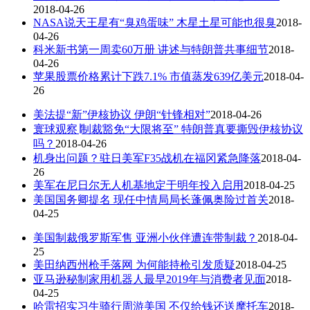
2018-04-26
NASA说天王星有“臭鸡蛋味” 木星土星可能也很臭
2018-
04-26
科米新书第一周卖60万册 讲述与特朗普共事细节
2018-
04-26
苹果股票价格累计下跌7.1% 市值蒸发639亿美元
2018-04-
26
美法提“新”伊核协议 伊朗“针锋相对”
2018-04-26
寰球观察∣制裁豁免“大限将至” 特朗普真要撕毁伊核协议
吗？
2018-04-26
机身出问题？驻日美军F35战机在福冈紧急降落
2018-04-
26
美军在尼日尔无人机基地定于明年投入启用
2018-04-25
美国国务卿提名 现任中情局局长蓬佩奥险过首关
2018-
04-25
美国制裁俄罗斯军售 亚洲小伙伴遭连带制裁？
2018-04-
25
美田纳西州枪手落网 为何能持枪引发质疑
2018-04-25
亚马逊秘制家用机器人最早2019年与消费者见面
2018-
04-25
哈雷招实习生骑行周游美国 不仅给钱还送摩托车
2018-