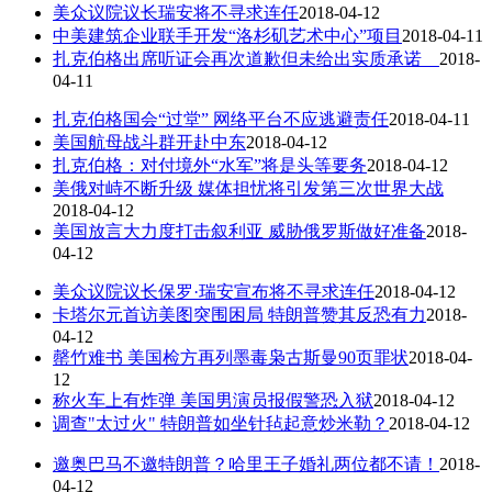
美众议院议长瑞安将不寻求连任
2018-04-12
中美建筑企业联手开发“洛杉矶艺术中心”项目
2018-04-11
扎克伯格出席听证会再次道歉但未给出实质承诺
2018-
04-11
扎克伯格国会“过堂” 网络平台不应逃避责任
2018-04-11
美国航母战斗群开赴中东
2018-04-12
扎克伯格：对付境外“水军”将是头等要务
2018-04-12
美俄对峙不断升级 媒体担忧将引发第三次世界大战
2018-04-12
美国放言大力度打击叙利亚 威胁俄罗斯做好准备
2018-
04-12
美众议院议长保罗·瑞安宣布将不寻求连任
2018-04-12
卡塔尔元首访美图突围困局 特朗普赞其反恐有力
2018-
04-12
罄竹难书 美国检方再列墨毒枭古斯曼90页罪状
2018-04-
12
称火车上有炸弹 美国男演员报假警恐入狱
2018-04-12
调查"太过火" 特朗普如坐针毡起意炒米勒？
2018-04-12
邀奥巴马不邀特朗普？哈里王子婚礼两位都不请！
2018-
04-12