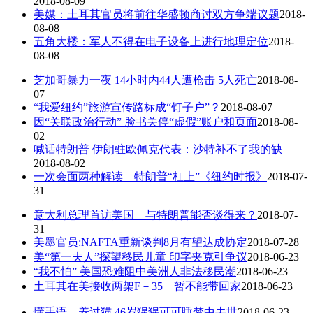
2018-08-09
美媒：土耳其官员将前往华盛顿商讨双方争端议题
2018-
08-08
五角大楼：军人不得在电子设备上进行地理定位
2018-
08-08
芝加哥暴力一夜 14小时内44人遭枪击 5人死亡
2018-08-
07
“我爱纽约”旅游宣传路标成“钉子户”？
2018-08-07
因“关联政治行动” 脸书关停“虚假”账户和页面
2018-08-
02
喊话特朗普 伊朗驻欧佩克代表：沙特补不了我的缺
2018-08-02
一次会面两种解读 特朗普“杠上”《纽约时报》
2018-07-
31
意大利总理首访美国 与特朗普能否谈得来？
2018-07-
31
美墨官员:NAFTA重新谈判8月有望达成协定
2018-07-28
美“第一夫人”探望移民儿童 印字夹克引争议
2018-06-23
“我不怕” 美国恐难阻中美洲人非法移民潮
2018-06-23
土耳其在美接收两架F－35 暂不能带回家
2018-06-23
懂手语、养过猫 46岁猩猩可可睡梦中去世
2018-06-23