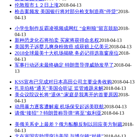
伦敦股市１２日上涨
2018-04-13
枪击案频发 美国银行将对部分枪支制造商“停贷”
2018-
04-13
小学生制作反霸凌视频成网红 “金刚狼”留言鼓励
2018-
04-13
新种恐龙化石将拍卖 买家将获得命名权
2018-04-13
美国男子诉婴儿爽身粉致癌 或获赔上亿美元
2018-04-13
2018全球最美十大机场揭晓 务必记得选靠窗座位
2018-
04-13
军事行动还未最终确定 特朗普导弹威胁发早了
2018-04-
13
KSS宣布已完成对日本高田公司主要业务收购
2018-04-13
扎克伯格“通关”美国会听证 监管难题未解
2018-04-13
美众议院议长将“退休”:家庭是我离开的首要原因
2018-
04-13
动用暴力逐客遭解雇 机场保安起诉美联航
2018-04-13
请俄“接招”？特朗普称导弹“将至”叙利亚
2018-04-13
美俄关系史上最差？俄方酝酿反制以回应美方制裁
2018-
04-13
文在寅国安助理突访美国 与博尔顿“对接”
2018-04-13