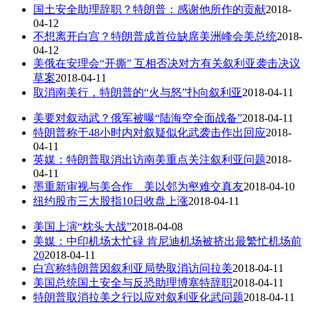
国土安全助理辞职？特朗普：感谢他所作的贡献
2018-
04-12
不想离开白宫？特朗普成首位缺席美洲峰会美总统
2018-
04-12
美俄在安理会“开撕” 互相否决对方有关叙利亚袭击决议
草案
2018-04-11
取消南美行，特朗普的“火与怒”扑向叙利亚
2018-04-11
美要对叙动武？俄军被曝“陆海空全面战备”
2018-04-11
特朗普称于48小时内对叙疑似化武袭击作出回应
2018-
04-11
英媒：特朗普取消出访南美重点关注叙利亚问题
2018-
04-11
墨重新审视与美合作 美以邻为壑难交真友
2018-04-10
纽约股市三大股指10日收盘上涨
2018-04-11
美国上演“枕头大战”
2018-04-08
美媒：中印机场太忙碌 肯尼迪机场被挤出最繁忙机场前
20
2018-04-11
白宫称特朗普因叙利亚局势取消访问拉美
2018-04-11
美国总统国土安全与反恐助理博塞特辞职
2018-04-11
特朗普取消拉美之行以应对叙利亚化武问题
2018-04-11