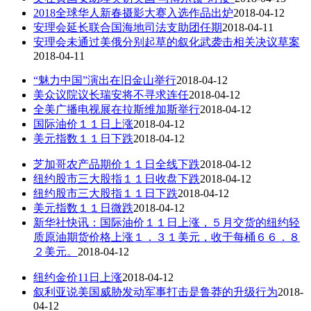
2018全球华人新春摄影大赛入选作品出炉
2018-04-12
安理会延长联合国海地司法支助团任期
2018-04-11
安理会未通过美俄分别起草的叙化武袭击相关决议草案
2018-04-11
“魅力中国”演出在旧金山举行
2018-04-12
美众议院议长瑞安将不寻求连任
2018-04-12
全美广播电视展在拉斯维加斯举行
2018-04-12
国际油价１１日上涨
2018-04-12
美元指数１１日下跌
2018-04-12
芝加哥农产品期价１１日全线下跌
2018-04-12
纽约股市三大股指１１日收盘下跌
2018-04-12
纽约股市三大股指１１日下跌
2018-04-12
美元指数１１日微跌
2018-04-12
新华社快讯：国际油价１１日上涨，５月交货的纽约轻
质原油期货价格上涨１．３１美元，收于每桶６６．８
２美元。
2018-04-12
纽约金价11日上涨
2018-04-12
叙利亚说美国威胁发动军事打击是鲁莽的升级行为
2018-
04-12