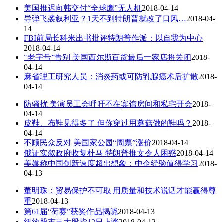
美国推迟向韩交付“全球鹰”无人机
2018-04-14
导弹飞袭叙利亚？1天不到特朗普就改了口风…
2018-04-
14
FBI前局长科米出书批评特朗普作派：以自我为中心
2018-04-14
“老字号”告别 美国西尔斯百货最后一家店将关闭
2018-
04-14
麻省理工研究人员：消炎药或可防乳腺癌术后扩散
2018-
04-14
防骚扰 美演员工会呼吁不在宾馆房间和私宅开会
2018-
04-14
皮鞋、布鞋见得多了 但你穿过用蘑菇做的鞋吗？
2018-
04-14
不顾民众反对 美国家公园“周票”涨价
2018-04-14
俄证实叙政府收复杜马 特朗普推文令人困惑
2018-04-14
美媒称中国创新速度超出想象：中企经验值得学习
2018-
04-13
董明珠：贸易保护不可取 用质量和技术说话才能赢得尊
重
2018-04-13
第61届“荷赛”获奖作品揭晓
2018-04-13
纽约股市三大股指12日上涨
2018-04-13