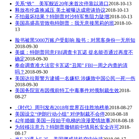
关系“铁” 美军舰近20年来首次停靠以港口
2018-10-13
释放布伦森换减压 美土被曝达成密谈协议
2018-10-13
不怕最坏结果？特朗普对沙特军售阻力陡增
2018-10-13
美国高盛高管致电特朗普：我无意接黑莉的班
2018-10-
13
脸书被黑5000万账户受影响 脸书：对黑客身份一无所知
2018-09-30
美媒：特朗普同意FBI调查卡瓦诺 提名能否通过再度不
确定
2018-09-30
奉命调查准大法官卡瓦诺“丑闻” FBI一周之内查的清
吗？
2018-09-30
美国达拉斯警方逮捕一名嫌犯 涉嫌致中国公民一死一伤
2018-09-30
美国务院宣布因俄前特工中毒事件对俄制裁生效
2018-
08-27
《时代》周刊发布2018年世界百佳胜地榜单
2018-08-27
美国设立“伊朗行动小组” 对伊制裁不会停
2018-08-18
42年婚姻 美国一段始于电梯的浪漫爱情故事
2018-08-18
为转移注意力？特朗普撤销前中情局长安全许可
2018-
08-17