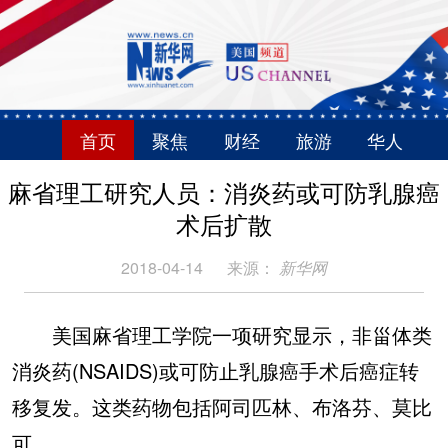
首页
聚焦
财经
旅游
华人
麻省理工研究人员：消炎药或可防乳腺癌
术后扩散
2018-04-14
来源：
新华网
美国麻省理工学院一项研究显示，非甾体类
消炎药(NSAIDS)或可防止乳腺癌手术后癌症转
移复发。这类药物包括阿司匹林、布洛芬、莫比
可。