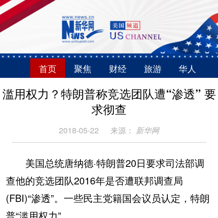
首页
聚焦
财经
旅游
华人
滥用权力？特朗普称竞选团队遭“渗透” 要
求彻查
2018-05-22
来源：
新华网
美国总统唐纳德·特朗普20日要求司法部调
查他的竞选团队2016年是否遭联邦调查局
(FBI)“渗透”。一些民主党籍国会议员认定，特朗
普“滥用权力”。