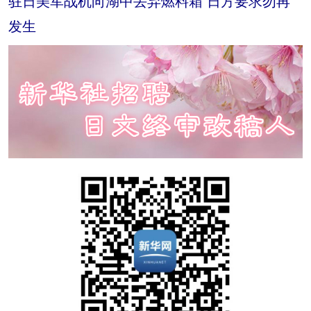
驻日美军战机向湖中丢弃燃料箱 日方要求勿再
发生