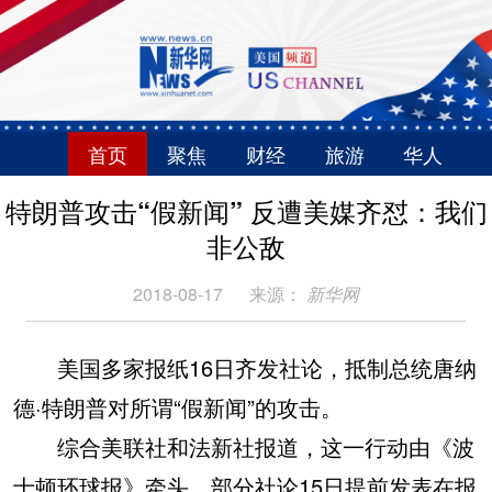
首页
聚焦
财经
旅游
华人
特朗普攻击“假新闻” 反遭美媒齐怼：我们
非公敌
2018-08-17
来源：
新华网
美国多家报纸16日齐发社论，抵制总统唐纳
德·特朗普对所谓“假新闻”的攻击。
综合美联社和法新社报道，这一行动由《波
士顿环球报》牵头，部分社论15日提前发表在报