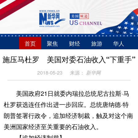
首页
聚焦
财经
旅游
华人
施压马杜罗 美国对委石油收入“下重手”
2018-05-23
来源：
新华网
美国政府21日就委内瑞拉总统尼古拉斯·马
杜罗获选连任作出进一步回应。总统唐纳德·特
朗普签署行政令，追加经济制裁，触及对这个南
美洲国家经济至关重要的石油收入。
【追加经济制裁】