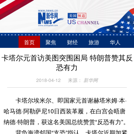
首页
聚焦
财经
旅游
华人
卡塔尔元首访美图突围困局 特朗普赞其反
恐有力
2018-04-12
来源：
新华网
卡塔尔埃米尔、即国家元首谢赫塔米姆·本·
哈马德·阿勒萨尼10日西装革履，在白宫会晤唐
纳德·特朗普，获这名美国总统赞赏“反恐有力”。
背负海湾邻国“支恐”指认，卡塔尔近期加紧