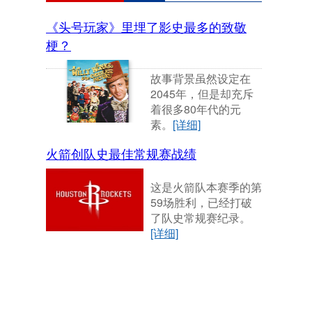
《头号玩家》里埋了影史最多的致敬
梗？
故事背景虽然设定在
2045年，但是却充斥
着很多80年代的元
素。
[详细]
火箭创队史最佳常规赛战绩
这是火箭队本赛季的第
59场胜利，已经打破
了队史常规赛纪录。
[详细]