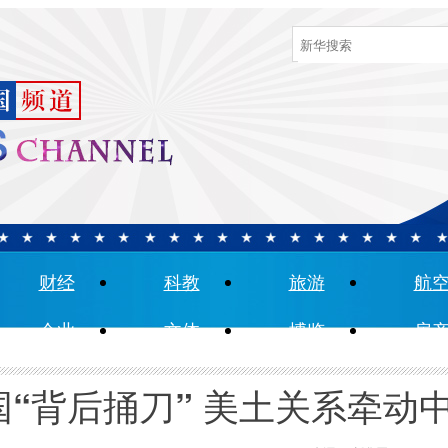
财经
科教
旅游
航
企业
文体
博览
房
国“背后捅刀” 美土关系牵动