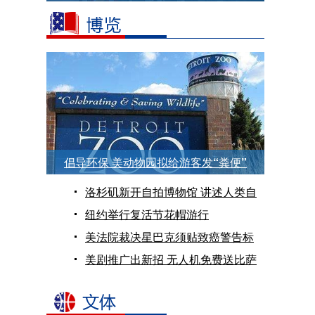
纪念仪式
倡导环保 美动物园拟给游客发“粪便”
洛杉矶新开自拍博物馆 讲述人类自
拍史
纽约举行复活节花帽游行
美法院裁决星巴克须贴致癌警告标
签
美剧推广出新招 无人机免费送比萨