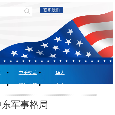
联系我们
空
中美交流
华人
产
媒体报道
中企
中东军事格局