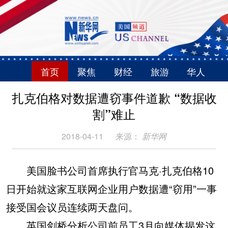
首页
聚焦
财经
旅游
华人
扎克伯格对数据遭窃事件道歉 “数据收
割”难止
2018-04-11
来源：
新华网
美国脸书公司首席执行官马克·扎克伯格10
日开始就这家互联网企业用户数据遭“窃用”一事
接受国会议员连续两天盘问。
英国剑桥分析公司前员工3月向媒体揭发这