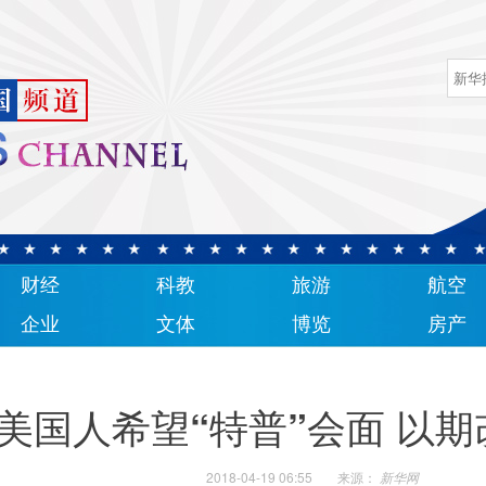
财经
科教
旅游
航空
企业
文体
博览
房产
美国人希望“特普”会面 以
2018-04-19 06:55
来源：
新华网