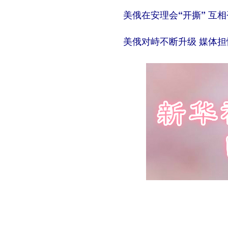
美俄在安理会“开撕” 互
美俄对峙不断升级 媒体