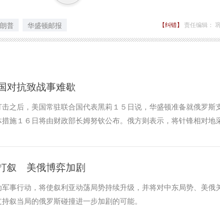
朗普
华盛顿邮报
【纠错】
责任编辑： 
国对抗致战事难歇
击之后，美国常驻联合国代表黑莉１５日说，华盛顿准备就俄罗斯
体措施１６日将由财政部长姆努钦公布。俄方则表示，将针锋相对地
打叙 美俄博弈加剧
动军事行动，将使叙利亚动荡局势持续升级，并将对中东局势、美俄
支持叙当局的俄罗斯碰撞进一步加剧的可能。