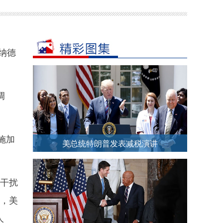
纳德
调
施加
美总统特朗普发表减税演讲
干扰
，美
人