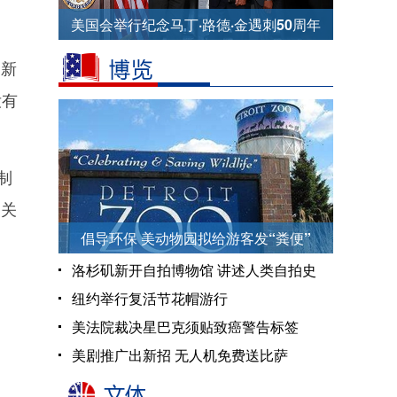
美国会举行纪念马丁·路德·金遇刺50周年
纪念仪式
加新
没有
制
相关
倡导环保 美动物园拟给游客发“粪便”
洛杉矶新开自拍博物馆 讲述人类自拍史
纽约举行复活节花帽游行
美法院裁决星巴克须贴致癌警告标签
美剧推广出新招 无人机免费送比萨