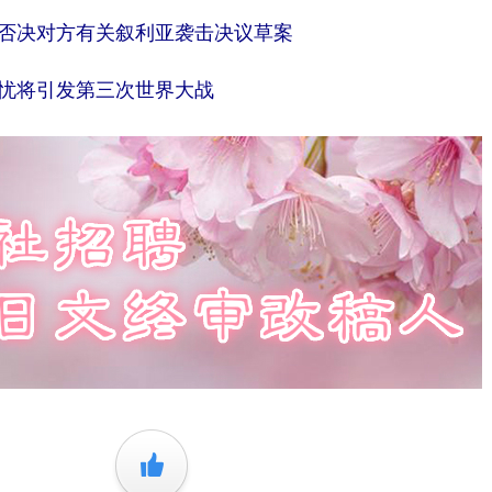
相否决对方有关叙利亚袭击决议草案
担忧将引发第三次世界大战
+1