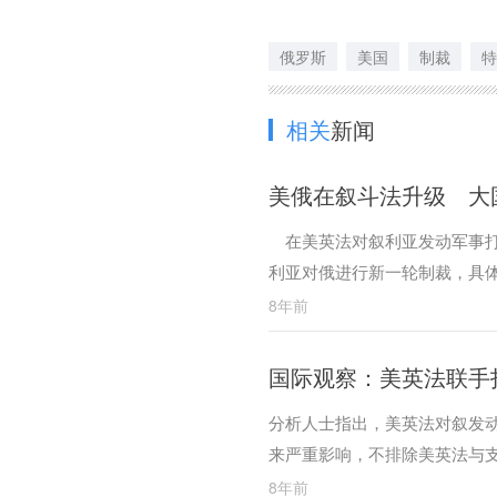
俄罗斯
美国
制裁
特
相关
新闻
美俄在叙斗法升级 大
在美英法对叙利亚发动军事打
利亚对俄进行新一轮制裁，具
制措施。
8年前
国际观察：美英法联手
分析人士指出，美英法对叙发
来严重影响，不排除美英法与
8年前