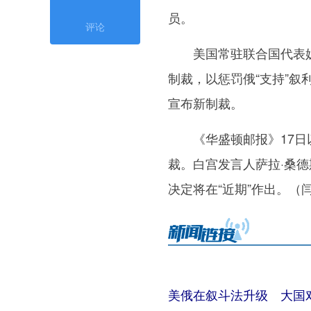
员。
评论
美国常驻联合国代表妮基
制裁，以惩罚俄“支持”叙
宣布新制裁。
《华盛顿邮报》17日以
裁。白宫发言人萨拉·桑
决定将在“近期”作出。（
美俄在叙斗法升级 大国