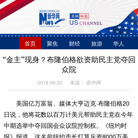
首页
聚焦
财经
旅游
华人
“金主”现身？布隆伯格欲资助民主党夺回
众院
2018-06-22
来源：
新华网
美国亿万富翁、媒体大亨迈克·布隆伯格20
日说，他将花数以百万计美元帮助民主党在今年
中期选举中夺回国会众议院控制权。《纽约时
报》报道，这名前纽约市长打算斥资8000万美