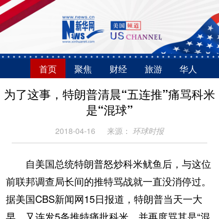
首页
聚焦
财经
旅游
华人
为了这事，特朗普清晨“五连推”痛骂科米
是“混球”
2018-04-16
来源：
环球时报
自美国总统特朗普怒炒科米鱿鱼后，与这位
前联邦调查局长间的推特骂战就一直没消停过。
据美国CBS新闻网15日报道，特朗普当天一大
早，又连发5条推特痛批科米，并再度骂其是“混