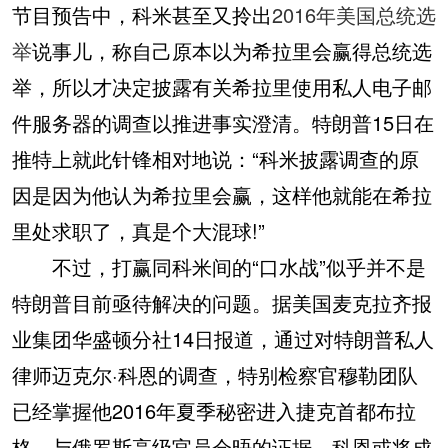
节目预告中，科米甚至又拎出
2016年美国总统选
举
说事儿，称自己原本以为希拉里会赢得总统选
举，所以才决定披露有关希拉里使用私人电子邮
件服务器的调查以推进事实澄清。特朗普15日在
推特上就此针锋相对地说：“科米披露调查的原
因是因为他认为希拉里会赢，这样他就能在希拉
里处求职了，真是个大混球!”
不过，打赢同科米间的“口水战”似乎并不是
特朗普目前亟待解决的问题。据美国麦克拉齐报
业集团华盛顿分社14日报道，通过对特朗普私人
律师迈克尔·科恩的调查，特别检察官穆勒团队
已经掌握他2016年夏季秘密进入捷克首都布拉
格、与俄罗斯高级官员会晤的证据。科恩或将成