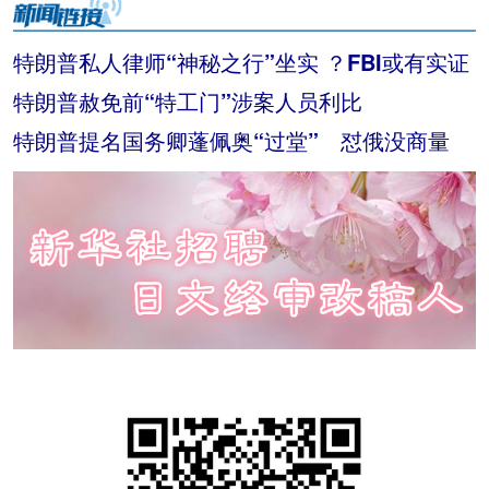
特朗普私人律师“神秘之行”坐实 ？FBI或有实证
特朗普赦免前“特工门”涉案人员利比
特朗普提名国务卿蓬佩奥“过堂” 怼俄没商量