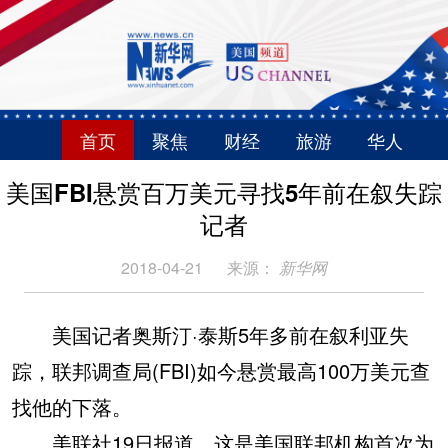
首页
聚焦
财经
旅游
华人
美国FBI悬赏百万美元寻找5年前在叙失踪
记者
2018-04-21
来源：
新华网
美国记者奥斯汀·泰斯5年多前在叙利亚失
踪，联邦调查局(FBI)如今悬赏最高100万美元查
找他的下落。
美联社19日报道，这是美国联邦机构首次为