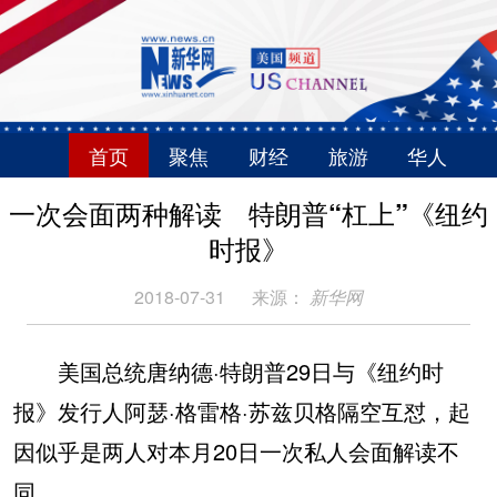
首页
聚焦
财经
旅游
华人
一次会面两种解读 特朗普“杠上”《纽约
时报》
2018-07-31
来源：
新华网
美国总统唐纳德·特朗普29日与《纽约时
报》发行人阿瑟·格雷格·苏兹贝格隔空互怼，起
因似乎是两人对本月20日一次私人会面解读不
同。