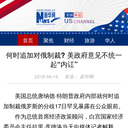
首页
聚焦
财经
旅游
华人
何时追加对俄制裁? 美政府意见不统一
起“内讧”
2018-04-19
来源：
新华网
美国总统唐纳德·特朗普政府内部就何时追
加制裁俄罗斯的分歧17日罕见暴露在公众眼前。
作为总统首席经济政策顾问，白宫国家经济
委员会主任拉里·库德洛当天向媒体记者解释