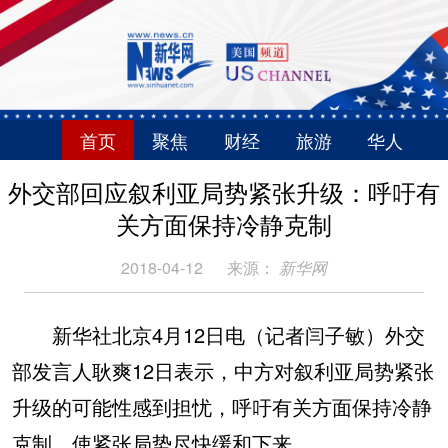
首页
聚焦
财经
旅游
华人
外交部回应叙利亚局势紧张升级：呼吁有
关方面保持冷静克制
2018-04-12
来源：
新华网
新华社北京4月12日电（记者闫子敏）外交
部发言人耿爽12日表示，中方对叙利亚局势紧张
升级的可能性感到担忧，呼吁有关方面保持冷静
克制，使紧张局势尽快缓和下来。