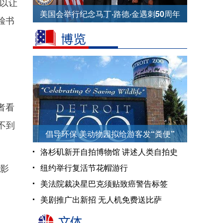
可以让
美国会举行纪念马丁·路德·金遇刺50周年
脸书
纪念仪式
者看
不到
倡导环保 美动物园拟给游客发“粪便”
洛杉矶新开自拍博物馆 讲述人类自拍史
影
纽约举行复活节花帽游行
美法院裁决星巴克须贴致癌警告标签
美剧推广出新招 无人机免费送比萨