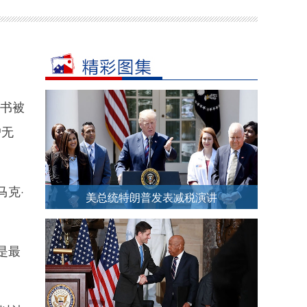
脸书被
户无
克·
美总统特朗普发表减税演讲
是最