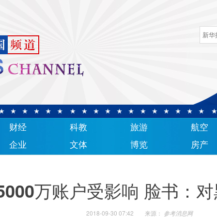
财经
科教
旅游
航空
企业
文体
博览
房产
5000万账户受影响 脸书：
2018-09-30 07:42
来源：
参考消息网