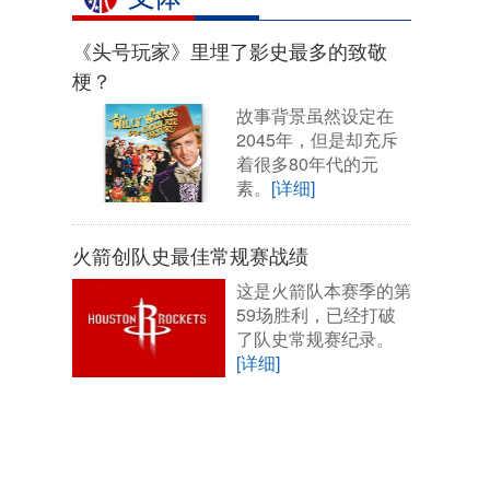
《头号玩家》里埋了影史最多的致敬
梗？
故事背景虽然设定在
2045年，但是却充斥
着很多80年代的元
素。
[详细]
火箭创队史最佳常规赛战绩
这是火箭队本赛季的第
59场胜利，已经打破
了队史常规赛纪录。
[详细]