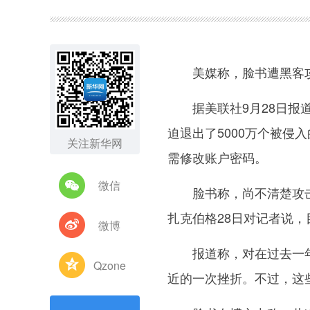
图集
美媒称，脸书遭黑客攻击
据美联社9月28日报道
迫退出了5000万个被侵
关注新华网
需修改账户密码。
微信
脸书称，尚不清楚攻击者
扎克伯格28日对记者说
微博
报道称，对在过去一年
Qzone
近的一次挫折。不过，这