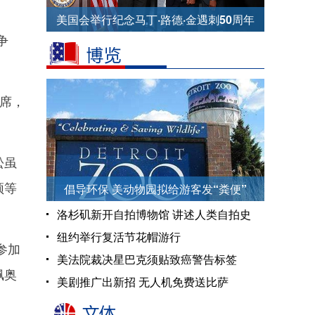
美国会举行纪念马丁·路德·金遇刺50周年
争
纪念仪式
席，
松虽
须等
倡导环保 美动物园拟给游客发“粪便”
洛杉矶新开自拍博物馆 讲述人类自拍史
纽约举行复活节花帽游行
参加
美法院裁决星巴克须贴致癌警告标签
佩奥
美剧推广出新招 无人机免费送比萨