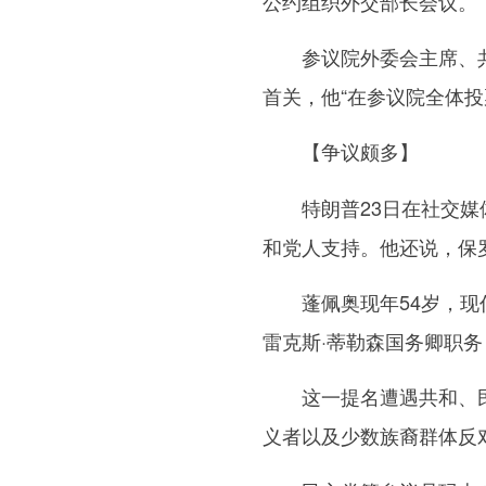
公约组织外交部长会议。
参议院外委会主席、共和
首关，他“在参议院全体投
【争议颇多】
特朗普23日在社交媒体
和党人支持。他还说，保罗
蓬佩奥现年54岁，现任
雷克斯·蒂勒森国务卿职
这一提名遭遇共和、民
义者以及少数族裔群体反