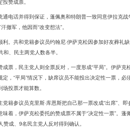
定投赞成票。
通电话并得到保证，蓬佩奥和特朗普一致同意伊拉克战
富汗撤军，他因而“改变想法”。
。共和党籍参议员约翰尼·伊萨克松因参加好友葬礼缺
，共和、民主两党人数各半。
票，民主党人则全票反对，一度形成“平局”。伊萨克
规定，“平局”情况下，缺席议员不能投出决定性一票，必
到场投票才能算数。
籍参议员克里斯·库恩斯把自己那一票改成“出席”、即
意味着，伊萨克松委托的赞成票不属于“决定性一票”。蓬
党人赞成、9名民主党人反对得到确认。