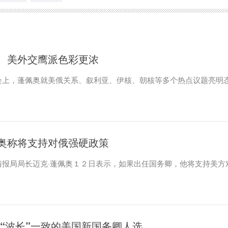
 美外交鹰派色彩更浓
会上，蓬佩奥就美俄关系、叙利亚、伊核、朝核等多个热点议题亮明
奥称将支持对俄强硬政策
情报局局长迈克·蓬佩奥１２日表示，如果出任国务卿，他将支持美方
“波长”一致的美国新国务卿人选