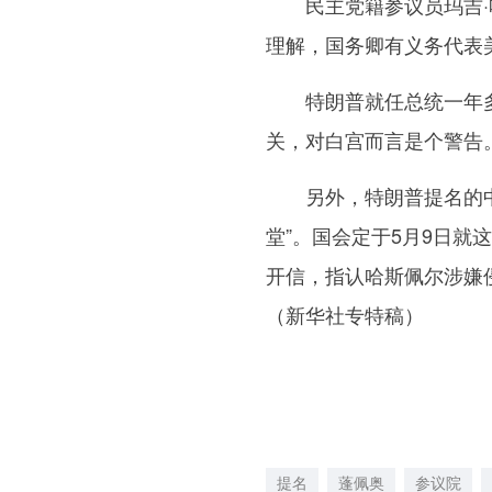
民主党籍参议员玛吉·哈
理解，国务卿有义务代表
特朗普就任总统一年多
关，对白宫而言是个警告
另外，特朗普提名的中情
堂”。国会定于5月9日就
开信，指认哈斯佩尔涉嫌
（新华社专特稿）
提名
蓬佩奥
参议院