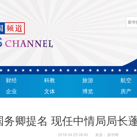
财经
科教
旅游
航空
企业
文体
博览
房产
国务卿提名 现任中情局局长
2018-04-25 06:45
来源：
新华网