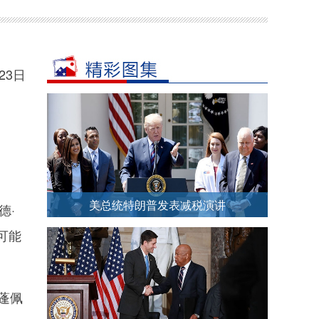
23日
美总统特朗普发表减税演讲
德·
可能
蓬佩