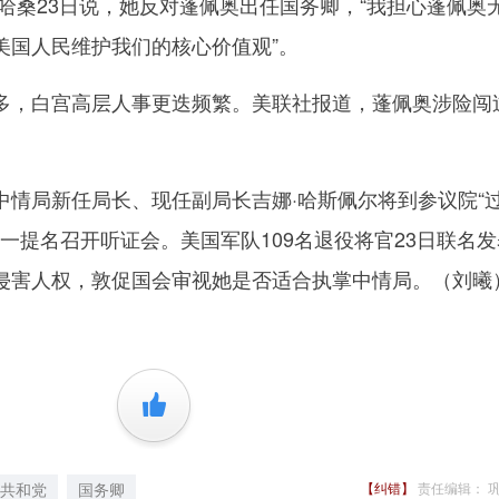
桑23日说，她反对蓬佩奥出任国务卿，“我担心蓬佩奥
美国人民维护我们的核心价值观”。
，白宫高层人事更迭频繁。美联社报道，蓬佩奥涉险闯
。
局新任局长、现任副局长吉娜·哈斯佩尔将到参议院“
这一提名召开听证会。美国军队109名退役将官23日联名
侵害人权，敦促国会审视她是否适合执掌中情局。（刘曦
+1
共和党
国务卿
【纠错】
责任编辑： 