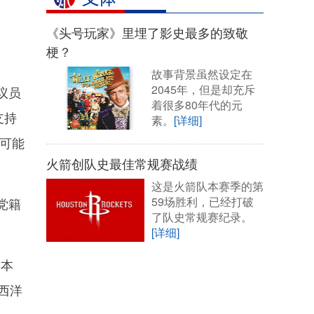
《头号玩家》里埋了影史最多的致敬
梗？
故事背景虽然设定在
2045年，但是却充斥
议员
着很多80年代的元
支持
素。
[详细]
可能
火箭创队史最佳常规赛战绩
这是火箭队本赛季的第
59场胜利，已经打破
党籍
了队史常规赛纪录。
[详细]
早本
西洋