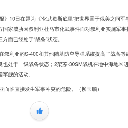
10日在题为《‘化武歇斯底里’把世界置于俄美之间军
方国家威胁因叙利亚杜马市化武事件而对叙利亚实施军事
方面已经处于“战备”状态。
利亚的S-400和其他陆基防空导弹系统提高了战备等
也处于一级战备状态；2架苏-30SM战机在地中海地区
国军舰的活动。
面临直接发生军事冲突的危险。（柳玉鹏）
+1