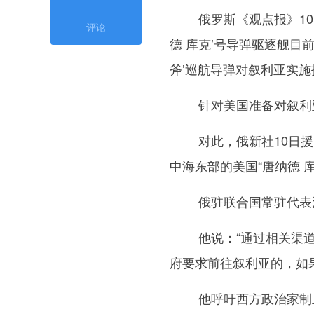
俄罗斯《观点报》10日报道
评论
德 库克’号导弹驱逐舰目
斧’巡航导弹对叙利亚实施
针对美国准备对叙利亚
对此，俄新社10日援引
中海东部的美国“唐纳德 
俄驻联合国常驻代表涅
他说：“通过相关渠道
府要求前往叙利亚的，如
他呼吁西方政治家制止