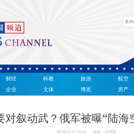
财经
科教
旅游
航空
企业
文体
博览
房产
要对叙动武？俄军被曝“陆海
2018-04-11 16:29
来源：
环球网