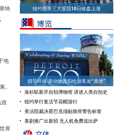
‘唐纳
纽约股市三大股指10日收盘上涨
战
于地
倡导环保 美动物园拟给游客发“粪便”
果。
洛杉矶新开自拍博物馆 讲述人类自拍史
法政
纽约举行复活节花帽游行
美法院裁决星巴克须贴致癌警告标签
美剧推广出新招 无人机免费送比萨
世界