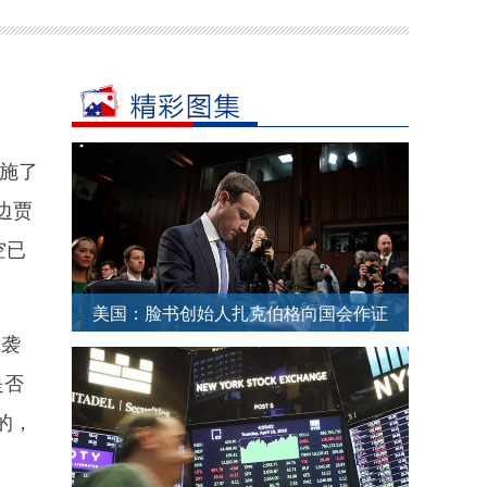
施了
边贾
空已
美国：脸书创始人扎克伯格向国会作证
武袭
被记者层层包围
是否
的，