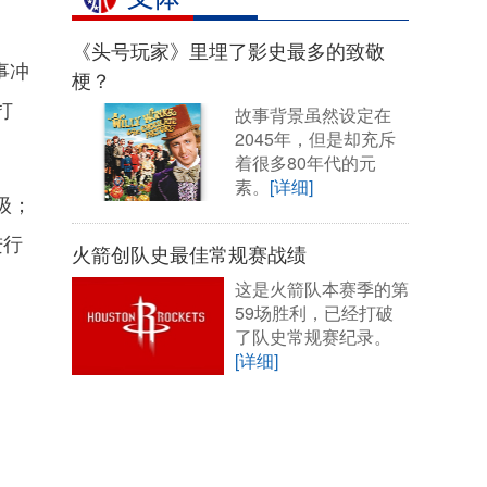
《头号玩家》里埋了影史最多的致敬
事冲
梗？
打
故事背景虽然设定在
2045年，但是却充斥
着很多80年代的元
素。
[详细]
级；
进行
火箭创队史最佳常规赛战绩
这是火箭队本赛季的第
59场胜利，已经打破
了队史常规赛纪录。
[详细]