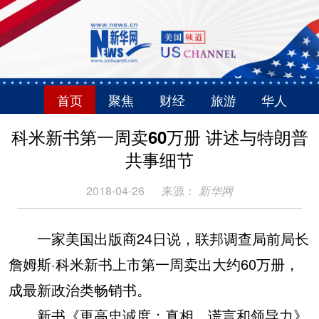
首页
聚焦
财经
旅游
华人
科米新书第一周卖60万册 讲述与特朗普
共事细节
2018-04-26
来源：
新华网
一家美国出版商24日说，联邦调查局前局长
詹姆斯·科米新书上市第一周卖出大约60万册，
成最新政治类畅销书。
新书《更高忠诚度：真相、谎言和领导力》