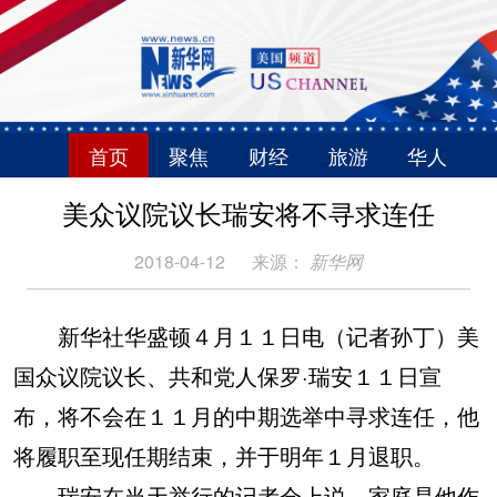
首页
聚焦
财经
旅游
华人
美众议院议长瑞安将不寻求连任
2018-04-12
来源：
新华网
新华社华盛顿４月１１日电（记者孙丁）美
国众议院议长、共和党人保罗·瑞安１１日宣
布，将不会在１１月的中期选举中寻求连任，他
将履职至现任期结束，并于明年１月退职。
瑞安在当天举行的记者会上说，家庭是他作