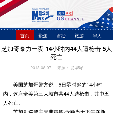
首页
聚焦
财经
旅游
华人
芝加哥暴力一夜 14小时内44人遭枪击 5人
死亡
2018-08-07
来源：
新华网
美国芝加哥警方说，5日零时起的14小时
内，这座全美第三大城市共44人遭枪击，其中五
人死亡。
芝加哥巡警主管弗雷德·沃勒当天下午在新