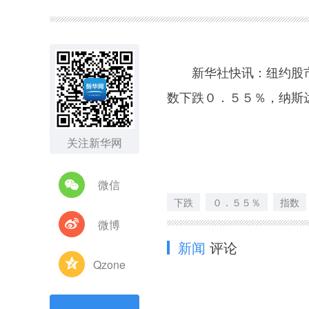
图集
新华社快讯：纽约股市
数下跌０．５５％，纳斯
关注新华网
微信
下跌
０．５５％
指数
微博
新闻
评论
Qzone