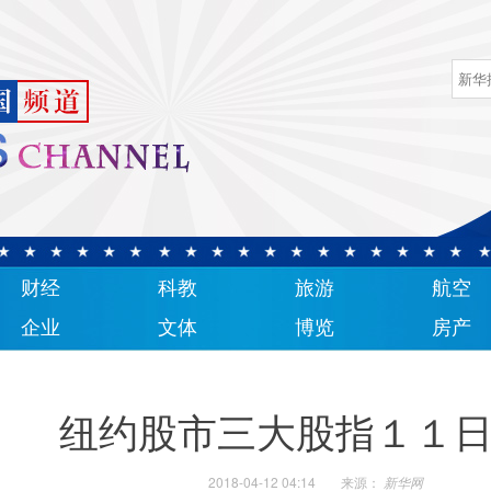
财经
科教
旅游
航空
企业
文体
博览
房产
纽约股市三大股指１１
2018-04-12 04:14
来源：
新华网