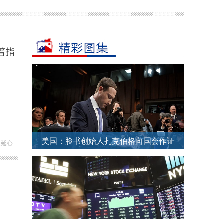
普指
美国：脸书创始人扎克伯格向国会作证
赵延心
被记者层层包围