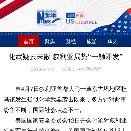
首页
聚焦
财经
旅游
华人
化武疑云未散 叙利亚局势“一触即发”
2018-04-13
来源：
中国新闻网
自4月7日叙利亚首都大马士革东古塔地区杜
马镇发生疑似化学武器袭击以来，多方针对此事
纷争不断，国际社会表态不一。
美国国家安全委员会12日开会讨论对叙利亚
发起军事行动的可能性。美国国防部长马蒂斯表