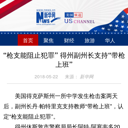
首页
聚焦
财经
旅游
华人
“枪支能阻止犯罪” 得州副州长支持“带枪
上班”
2018-05-22
来源：
新华网
美国得克萨斯州一所中学发生枪击案两天
后，副州长丹·帕特里克支持教师“带枪上班”，认
定“枪支能阻止犯罪”。
得州休斯敦市警察局局长阿特·阿塞韦多20