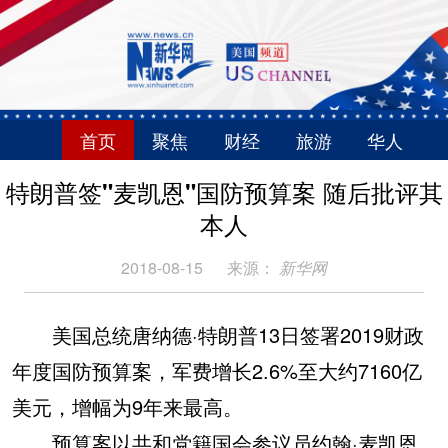
首页
聚焦
财经
旅游
华人
特朗普签"麦凯恩"国防预算案 随后批评其
本人
2018-08-15
来源：
新华网
美国总统唐纳德·特朗普13日签署2019财政
年度国防预算案，军费增长2.6%至大约7160亿
美元，增幅为9年来最高。
预算案以共和党籍国会参议员约翰·麦凯恩