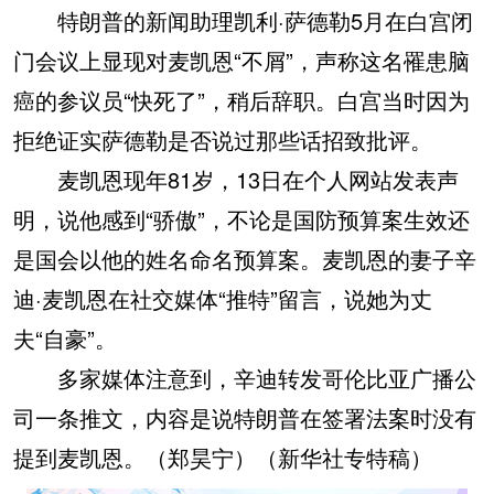
特朗普的新闻助理凯利·萨德勒5月在白宫闭
门会议上显现对麦凯恩“不屑”，声称这名罹患脑
癌的参议员“快死了”，稍后辞职。白宫当时因为
拒绝证实萨德勒是否说过那些话招致批评。
麦凯恩现年81岁，13日在个人网站发表声
明，说他感到“骄傲”，不论是国防预算案生效还
是国会以他的姓名命名预算案。麦凯恩的妻子辛
迪·麦凯恩在社交媒体“推特”留言，说她为丈
夫“自豪”。
多家媒体注意到，辛迪转发哥伦比亚广播公
司一条推文，内容是说特朗普在签署法案时没有
提到麦凯恩。（郑昊宁）（新华社专特稿）