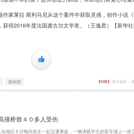
家莱拉·斯利马尼从这个案件中获取灵感，创作小说《
，获得2016年度法国龚古尔文学奖。（王逸君）【新华社
+1
陪审团
【纠错】
责任编辑： 
高撞桥致４０多人受伤
长岛地区８日晚间发生一起交通事故，一辆满载学生的客车撞上一座