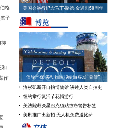
伯格
美国会举行纪念马丁·路德·金遇刺50周年
束孩子
纪念仪式
和抑
证和
倡导环保 美动物园拟给游客发“粪便”
谋作
洛杉矶新开自拍博物馆 讲述人类自拍史
纽约举行复活节花帽游行
美法院裁决星巴克须贴致癌警告标签
美剧推广出新招 无人机免费送比萨
宝
康。