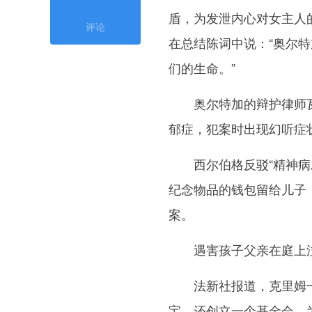
盾，为发泄内心对女主人
评论
在总结陈词中说：“奥尔
们的生命。”
奥尔特加的辩护律师瓦莱
郁症，犯案时出现幻听症
西尔伯格反驳“精神病发
纪念物品的钱包留给儿子
案。
遇害孩子父亲在庭上泣不
法新社报道，克里姆一
宝，还创立一个基金会，