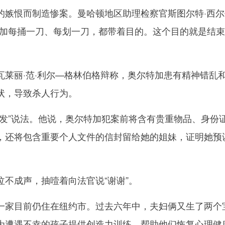
的嫉恨而制造惨案。曼哈顿地区助理检察官斯图尔特·西尔
特加每捅一刀、每划一刀，都带着目的。这个目的就是结
丽·范·利尔—格林伯格辩称，奥尔特加患有精神错乱
状，导致杀人行为。
”说法。他说，奥尔特加犯案前将含有贵重物品、身份
，还将包含重要个人文件的信封留给她的姐妹，证明她预
成声，抽噎着向法官说“谢谢”。
家目前仍住在纽约市。过去六年中，夫妇俩又生了两个
为遭遇不幸的孩子提供创造力训练，帮助他们恢复心理健