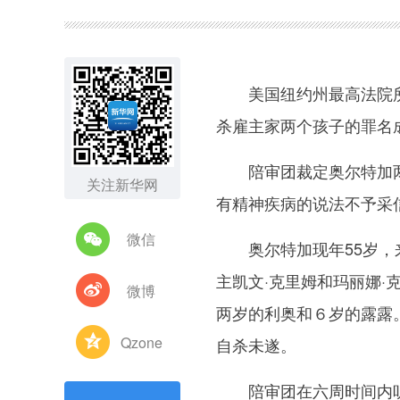
图集
美国纽约州最高法院所召
杀雇主家两个孩子的罪名
陪审团裁定奥尔特加两
关注新华网
有精神疾病的说法不予采
微信
奥尔特加现年55岁，来
主凯文·克里姆和玛丽娜
微博
两岁的利奥和６岁的露露
Qzone
自杀未遂。
陪审团在六周时间内听取