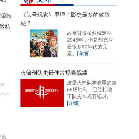
《头号玩家》里埋了影史最多的致敬
催眠
梗？
微特
故事背景虽然设定在
2045年，但是却充斥
着很多80年代的元
素。
[详细]
火箭创队史最佳常规赛战绩
这是火箭队本赛季的第
巩阳
59场胜利，已经打破
了队史常规赛纪录。
[详细]
立交