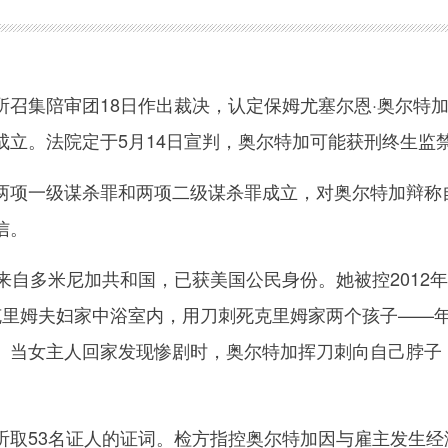
集陪审团18日作出裁决，认定保姆尤塞尔恩·奥尔特
成立。法院定于5月14日宣判，奥尔特加可能获刑终生监
项一级谋杀罪和两项二级谋杀罪成立，对奥尔特加辩称
信。
自多米尼加共和国，已获美国公民身份。她被控2012
·克里姆夫妇家中浴室内，用刀刺死克里姆家两个孩子——
。当女主人回家发现惨剧时，奥尔特加挥刀刺向自己脖子
53名证人的证词。检方指控奥尔特加因与雇主发生经