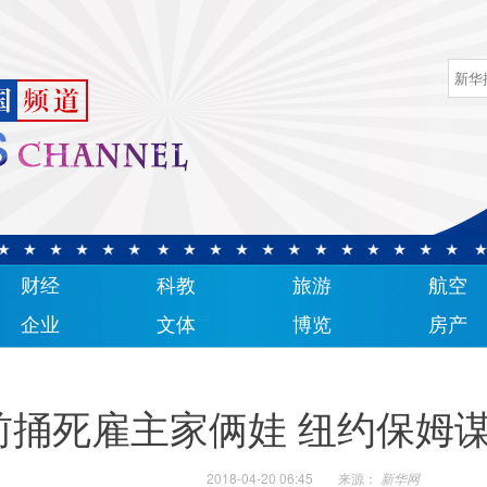
财经
科教
旅游
航空
企业
文体
博览
房产
前捅死雇主家俩娃 纽约保姆谋
2018-04-20 06:45
来源：
新华网