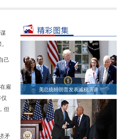
加谋
禁。
自己
年在雇
美总统特朗普发表减税演讲
年仅
，但
济矛