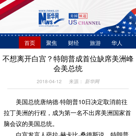
首页
聚焦
财经
旅游
华人
不想离开白宫？特朗普成首位缺席美洲峰
会美总统
2018-04-12
来源：
新华网
美国总统唐纳德·特朗普10日决定取消前往
拉丁美洲的行程，成为第一名不出席美洲国家首
脑会议的美国总统。
白宫发言人萨拉·赫卡比·桑德斯说，特朗普