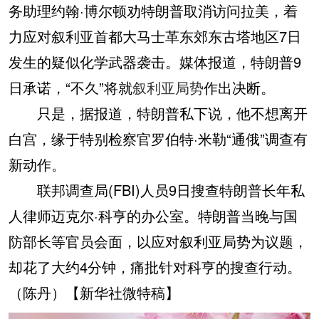
务助理约翰·博尔顿劝特朗普取消访问拉美，着
力应对叙利亚首都大马士革东郊东古塔地区7日
发生的疑似化学武器袭击。媒体报道，特朗普9
日承诺，“不久”将就
叙利亚局势
作出决断。
只是，据报道，特朗普私下说，他不想离开
白宫，缘于特别检察官罗伯特·米勒“通俄”调查有
新动作。
联邦调查局(FBI)人员9日搜查特朗普长年私
人律师迈克尔·科亨的办公室。特朗普当晚与国
防部长等官员会面，以应对叙利亚局势为议题，
却花了大约4分钟，痛批针对科亨的搜查行动。
（陈丹）【新华社微特稿】