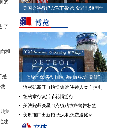
润的
美国会举行纪念马丁·路德·金遇刺50周年
纪念仪式
占了
面和
”是
倡导环保 美动物园拟给游客发“粪便”
的做
洛杉矶新开自拍博物馆 讲述人类自拍史
纽约举行复活节花帽游行
美法院裁决星巴克须贴致癌警告标签
I操
美剧推广出新招 无人机免费送比萨
始建