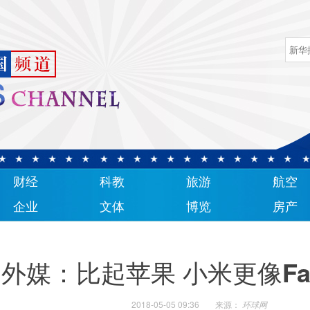
财经
科教
旅游
航空
企业
文体
博览
房产
外媒：比起苹果 小米更像Fac
2018-05-05 09:36
来源：
环球网