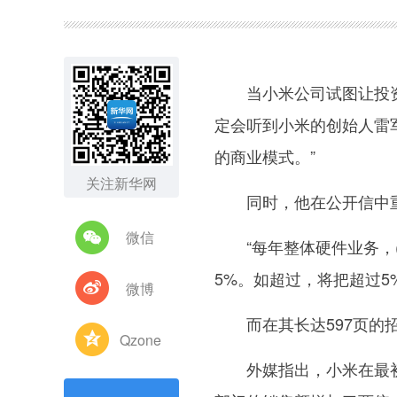
图集
当小米公司试图让投资者
定会听到小米的创始人雷
的商业模式。”
关注新华网
同时，他在公开信中重
微信
“每年整体硬件业务，(
5%。如超过，将把超过5
微博
而在其长达597页的招股
Qzone
外媒指出，小米在最初