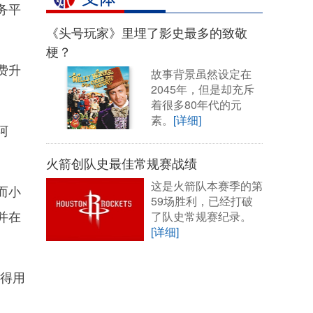
务平
《头号玩家》里埋了影史最多的致敬
梗？
费升
故事背景虽然设定在
2045年，但是却充斥
着很多80年代的元
素。
[详细]
阿
火箭创队史最佳常规赛战绩
这是火箭队本赛季的第
而小
59场胜利，已经打破
并在
了队史常规赛纪录。
[详细]
得用