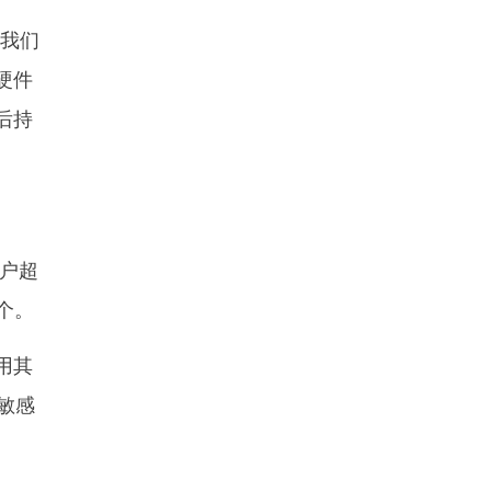
我们
硬件
后持
用户超
8个。
用其
敏感