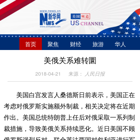
首页
聚焦
财经
旅游
华人
美俄关系难转圜
2018-04-21
来源：
人民日报
美国白宫发言人桑德斯日前表示，美国正在
考虑对俄罗斯实施额外制裁，相关决定将在近期
作出。美国总统特朗普上任后对俄采取一系列制
裁措施，导致美俄关系持续恶化。近日美国不顾
俄罗斯强烈反对，联合英法两国对叙利亚进行军