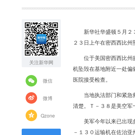
图集
新华社华盛顿５月２３
２３日上午在密西西比州
位于美国密西西比州的
关注新华网
机坠毁在基地附近一处偏
医院接受检查。
微信
当地执法部门和紧急救
微博
清楚。Ｔ－３８是美空军
Qzone
美军今年以来已出现多
－１３０运输机在佐治亚