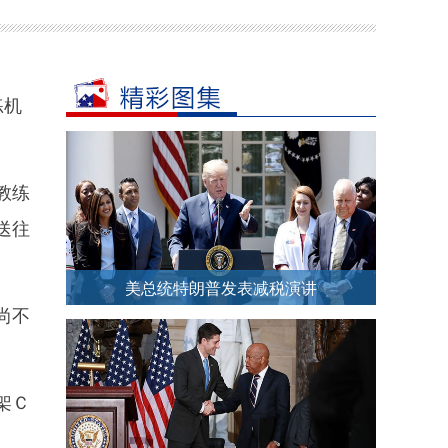
练机
教练
送往
美总统特朗普发表减税演讲
尚不
架Ｃ