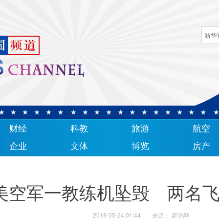
财经
科教
旅游
航空
企业
文体
博览
房产
美空军一教练机坠毁 两名
2018-05-24 01:44
来源：
新华网