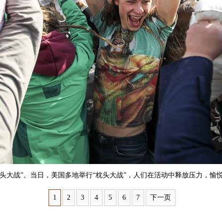
大战”。当日，美国多地举行“枕头大战”，人们在活动中释放压力，愉悦身
1
2
3
4
5
6
7
下一页