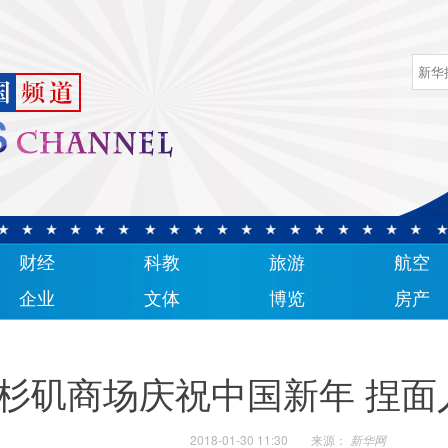
财经
科教
旅游
航空
企业
文体
博览
房产
杉矶商场庆祝中国新年 捏面
2018-01-30 11:30
来源：
新华网