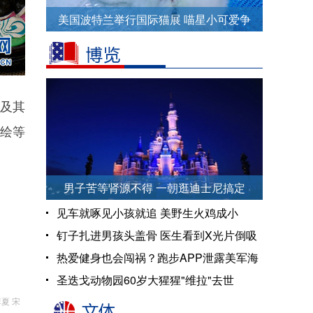
美国波特兰举行国际猫展 喵星小可爱争
相卖萌
以及其
绘等
男子苦等肾源不得 一朝逛迪士尼搞定
见车就啄见小孩就追 美野生火鸡成小
区“霸王”
钉子扎进男孩头盖骨 医生看到X光片倒吸
一口凉气
热爱健身也会闯祸？跑步APP泄露美军海
外情报
圣迭戈动物园60岁大猩猩"维拉"去世
夏 宋