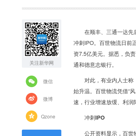
图集
在顺丰、三通一达先后
冲刺IPO。百世物流日前
资7.5亿美元。据悉，负
关注新华网
通和德意志银行。
对此，有业内人士称，
微信
始升温。百世物流凭借“
微博
速，行业增速放缓、利润
Qzone
冲刺IPO
公开资料显示，百世物流