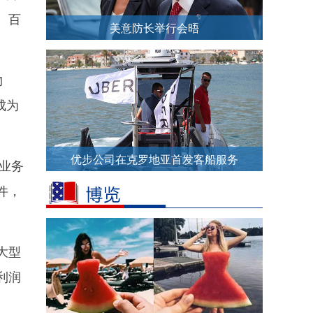
、百
美意防长举行会晤
物
成为
优步公司在克罗地亚首发客船服务
业务
件，
大型
利润