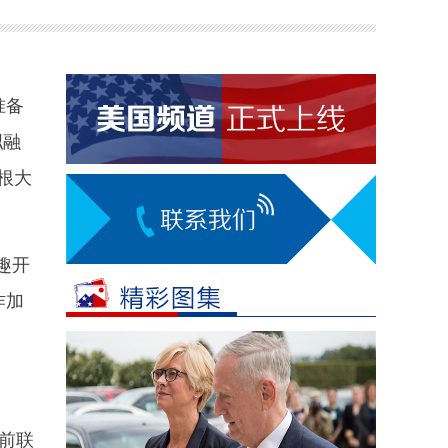
准备
拟融
根大
趣开
作加
前联