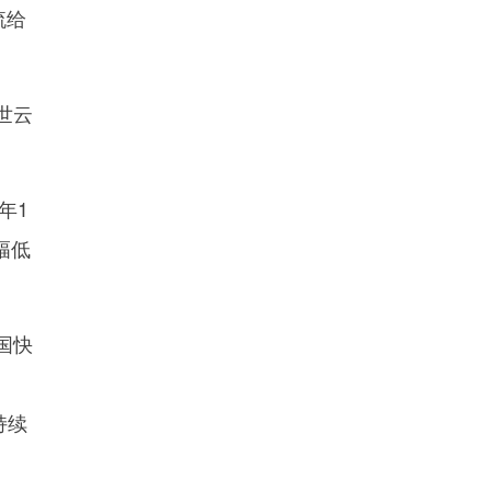
流给
世云
年1
幅低
国快
持续