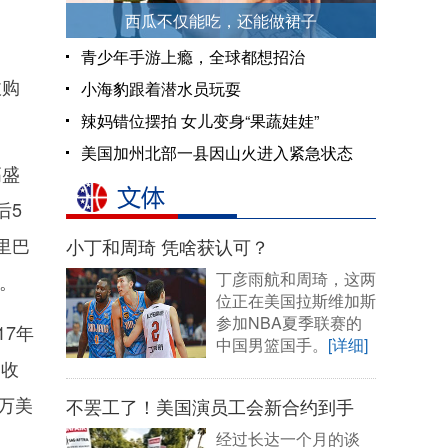
西瓜不仅能吃，还能做裙子
青少年手游上瘾，全球都想招治
收购
小海豹跟着潜水员玩耍
辣妈错位摆拍 女儿变身“果蔬娃娃”
美国加州北部一县因山火进入紧急状态
高盛
后5
里巴
小丁和周琦 凭啥获认可？
丁彦雨航和周琦，这两
权。
位正在美国拉斯维加斯
参加NBA夏季联赛的
7年
中国男篮国手。
[详细]
的收
4万美
不罢工了！美国演员工会新合约到手
经过长达一个月的谈