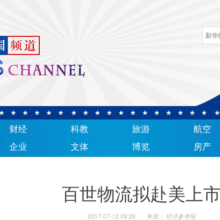
财经
科教
旅游
航空
企业
文体
博览
房产
百世物流拟赴美上
2017-07-12 09:26
来源：
经济参考报