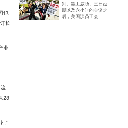
判、罢工威胁、三日延
期以及六小时的会谈之
司也
后，美国演员工会
签订长
（SAG-AFTRA）和电
影&电视制片人联合会
（AMPTP）终于在本
周二清晨达成了一项新
产业
协议。
[详细]
物流
.28
花了