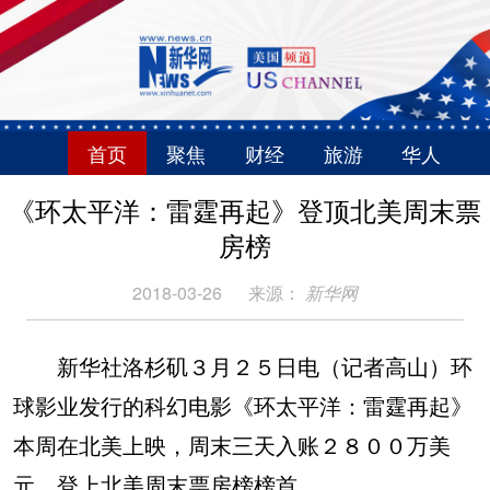
首页
聚焦
财经
旅游
华人
《环太平洋：雷霆再起》登顶北美周末票
房榜
2018-03-26
来源：
新华网
新华社洛杉矶３月２５日电（记者高山）环
球影业发行的科幻电影《环太平洋：雷霆再起》
本周在北美上映，周末三天入账２８００万美
元，登上北美周末票房榜榜首。