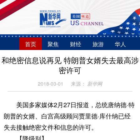
首页
聚焦
财经
旅游
华人
和绝密信息说再见 特朗普女婿失去最高涉
密许可
2018-03-01
来源：
新华网
美国多家媒体2月27日报道，总统唐纳德·特
朗普的女婿、白宫高级顾问贾里德·库什纳已经
失去接触绝密文件和信息的许可。
【降级别】