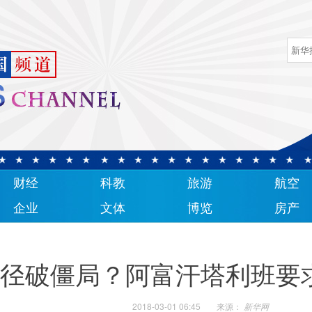
财经
科教
旅游
航空
企业
文体
博览
房产
径破僵局？阿富汗塔利班要
2018-03-01 06:45
来源：
新华网