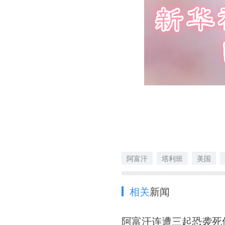
阿富汗
塔利班
美国
相关
新闻
阿富汗连遭三起恐袭死