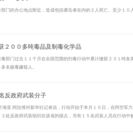
全部门的办公地点附近，造成包括袭击者在内的２人死亡、至少１０
获２００多吨毒品及制毒化学品
禁毒部门过去１１个月在全国范围的扫毒行动中累计缴获２３１吨各
０多名贩毒嫌疑人。
0名反政府武装分子
海亚·阿拉维对新华社记者说，行动开始于本月１５日，在阿空军力
１２处反政府武装组织在该省的据点，另有１５名武装人员在行动中