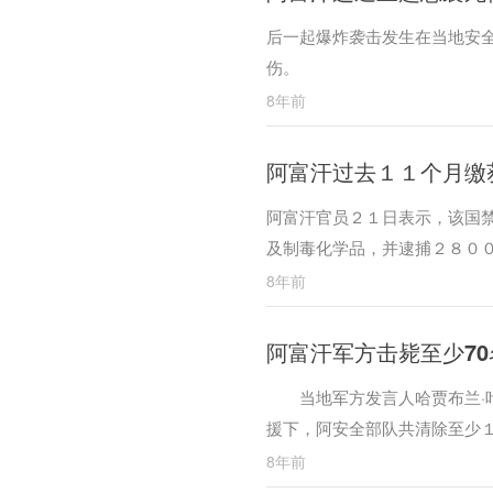
后一起爆炸袭击发生在当地安
伤。
8年前
阿富汗过去１１个月缴
阿富汗官员２１日表示，该国
及制毒化学品，并逮捕２８０
8年前
阿富汗军方击毙至少7
当地军方发言人哈贾布兰·叶
援下，阿安全部队共清除至少
伤。
8年前