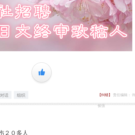
+1
对话
组织
【纠错】
责任编辑： 
侯强
伤２０多人