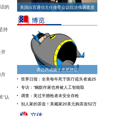
对话的
美国白宫通信主任接受众议院涉俄调查质
询
坚持
公开
美近两成孩子患肥胖症
8月
世界日报：全美每年死于医疗疏失者逾25
万人
专访：“幽默作家也将被人工智能取
代”——访《万物简史》作者比尔·布莱森
调查：美过半拥枪者未安全存枪
“认
别人家的茶壶！美藏家20美元购茶壶52万
卖出