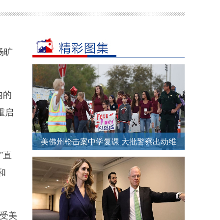
场旷
内的
重启
美佛州枪击案中学复课 大批警察出动维
”直
护治安
和
受美