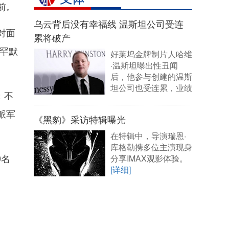
前。
乌云背后没有幸福线 温斯坦公司受连
对面
累将破产
罕默
好莱坞金牌制片人哈维
·温斯坦曝出性丑闻
后，他参与创建的温斯
坦公司也受连累，业绩
；不
一蹶不振。
[详细]
派军
《黑豹》采访特辑曝光
在特辑中，导演瑞恩·
库格勒携多位主演现身
0名
分享IMAX观影体验。
[详细]