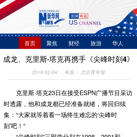
首页
聚焦
财经
旅游
华人
成龙、克里斯·塔克再携手《尖峰时刻4》
2018-02-24
来源：
北京青年报
克里斯·塔克23日在接受ESPN广播节目采访
时透露，他和成龙都已经准备就绪，将回归续
集：“大家就等着看一场终生难忘的‘尖峰时
刻’吧！”
“尖峰时刻”三部曲分别在1998、2001和