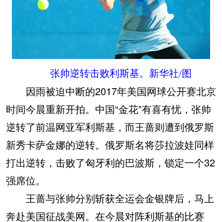
张帅逆转击败利斯基。新华社/图
因雨被迫中断的2017年美国网球公开赛北京
时间今晨重新开拍。中国“金花”有喜有忧，张帅
逆转了前温网亚军利斯基，而王蔷则遭到俄罗斯
新秀卡萨金娜的逆转。俄罗斯名将莎拉波娃同样
打出逆转，击败了匈牙利的巴波斯，锁定一个32
强席位。
王蔷与张帅分别斩获全运会金银牌后，马上
奔赴美国征战美网。在今晨对阵利斯基的比赛