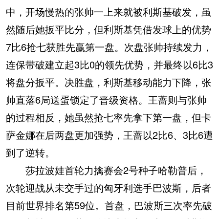
中，开场慢热的张帅一上来就被利斯基破发，虽
然随后她扳平比分，但利斯基凭借发球上的优势
7比6抢七获胜先赢第一盘。次盘张帅持续发力，
连保带破建立起3比0的领先优势，并最终以6比3
将盘分扳平。决胜盘，利斯基移动能力下降，张
帅直落6局送蛋锁定了晋级资格。王蔷则与张帅
的过程相反，她虽然抢七率先拿下第一盘，但卡
萨金娜在后两盘更加强势，王蔷以2比6、3比6遭
到了逆转。
莎拉波娃首轮力擒赛会2号种子哈勒普后，
次轮迎战从未交手过的匈牙利选手巴波斯，后者
目前世界排名第59位。首盘，巴波斯三次率先破