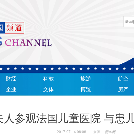
财经
科教
旅游
航空
企业
文体
博览
房产
夫人参观法国儿童医院 与患
2017-07-14 08:08
来源：
新华网