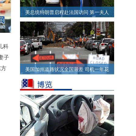
美总统特朗普启程赴法国访问 第一夫人
梅拉尼娅一袭黑装气场全开
儿科
妻子
东方
美国加州道路状况全国最差 司机一年花
费6600元修车