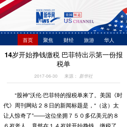
首页
聚焦
财经
旅游
华人
14岁开始挣钱缴税 巴菲特出示第一份报
税单
2017-06-30
来源：
新华社
“股神”沃伦·巴菲特的报税单来了。美国《时
代》周刊网站２８日的新闻标题是，“（这）太
让人惊奇了”——这位坐拥７５０多亿美元的８
６岁老人，竟然在１４岁就开始挣钱、缴税了。