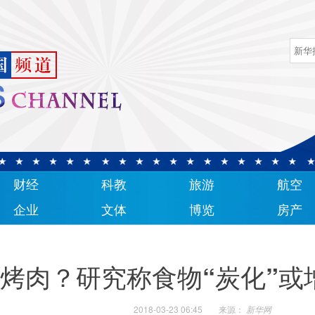
财经
科教
旅游
航空
企业
文体
博览
房产
烤肉？研究称食物“炭化”或
2018-03-23 06:45
来源：
新华网