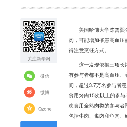
图集
美国哈佛大学陈曾熙公共
肉，可能增加罹患高血压
得注意烹饪方式。
关注新华网
这一发现依据三项长期健
有参与者都不是高血压、
微信
间，超过3.7万名参与者
微博
食用烤肉15次以上的参与
欢食用全熟肉类的参与者
Qzone
包括牛肉、禽肉和鱼肉。