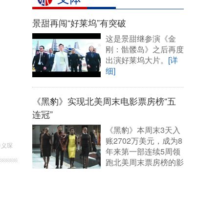
景甜再闯“好莱坞”有突破
这是景甜继参演《金
刚：骷髅岛》之后再度
出演好莱坞大片。
[详
细]
《黑豹》实现北美周末电影票房榜“五
连冠”
《黑豹》本周末3天入
账2702万美元，成为8
许义琛
年来第一部连续5周领
跑北美周末票房榜的影
片。
[详细]