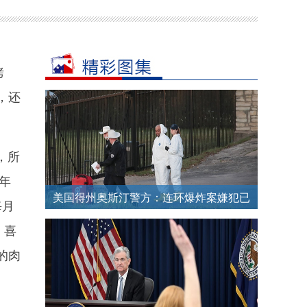
烤
，还
，所
年
美国得州奥斯汀警方：连环爆炸案嫌犯已
每月
经死亡
；喜
的肉