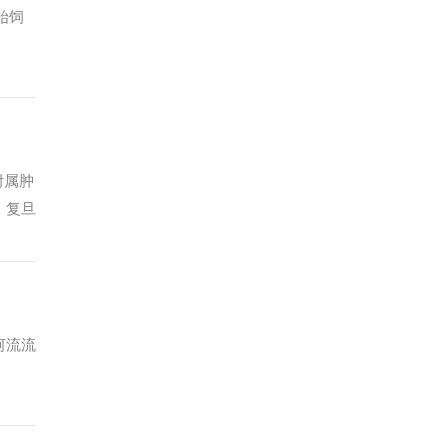
始饲
附属肿
，复旦
属肿瘤
河流流