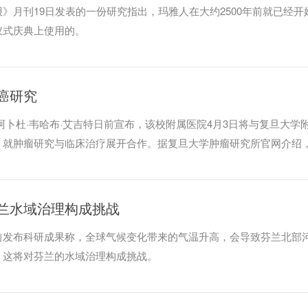
》月刊19日发表的一份研究指出，玛雅人在大约2500年前就已经开
仪式庆典上使用的。
癌研究
阿卜杜·韦哈布·艾吉特日前宣布，该校附属医院4月3日将与复旦大学
，就肿瘤研究与临床治疗展开合作。据复旦大学肿瘤研究所官网介绍
肿瘤见长，拥有一个上海市乳腺肿瘤重点实验室，整合了复旦大学附
临床医学中心和乳腺癌研究所的专业研究团队。
兰水域治理构成挑战
前发布科研成果称，全球气候变化带来的气温升高，会导致芬兰北部
，这将对芬兰的水域治理构成挑战。