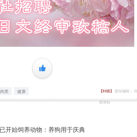
+1
肉类
健康
【纠错】
责任编辑： 
徐海知
前已开始饲养动物：养狗用于庆典