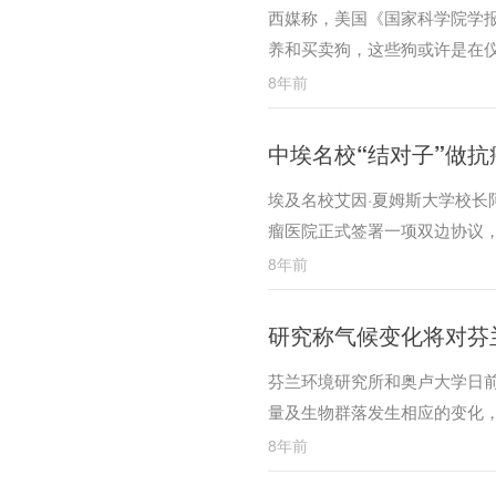
西媒称，美国《国家科学院学报
养和买卖狗，这些狗或许是在
8年前
中埃名校“结对子”做抗
埃及名校艾因·夏姆斯大学校长
瘤医院正式签署一项双边协议
大学附属肿瘤医院以治疗乳腺
8年前
医院乳腺外科、上海市乳腺癌
研究称气候变化将对芬
芬兰环境研究所和奥卢大学日
量及生物群落发生相应的变化
8年前