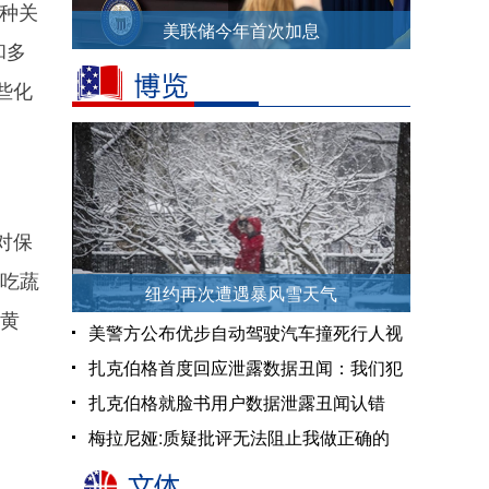
种关
美联储今年首次加息
和多
些化
对保
多吃蔬
纽约再次遭遇暴风雪天气
（黄
美警方公布优步自动驾驶汽车撞死行人视
频
扎克伯格首度回应泄露数据丑闻：我们犯
了一个错误！
扎克伯格就脸书用户数据泄露丑闻认错
梅拉尼娅:质疑批评无法阻止我做正确的
事