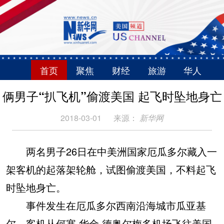
首页
聚焦
财经
旅游
华人
俩男子“扒飞机”偷渡美国 起飞时坠地身亡
2018-03-01
来源：
新华网
两名男子26日在中美洲国家厄瓜多尔藏入一
架客机的起落架轮舱，试图偷渡美国，不料起飞
时坠地身亡。
事件发生在厄瓜多尔西南沿海城市瓜亚基
尔，客机从何塞·华金·德奥尔梅多机场飞往美国