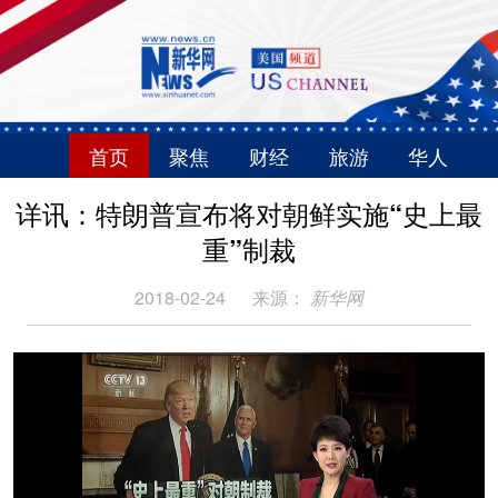
首页
聚焦
财经
旅游
华人
详讯：特朗普宣布将对朝鲜实施“史上最
重”制裁
2018-02-24
来源：
新华网