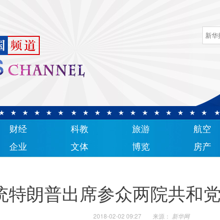
财经
科教
旅游
航空
企业
文体
博览
房产
统特朗普出席参众两院共和
2018-02-02 09:27
来源：
新华网