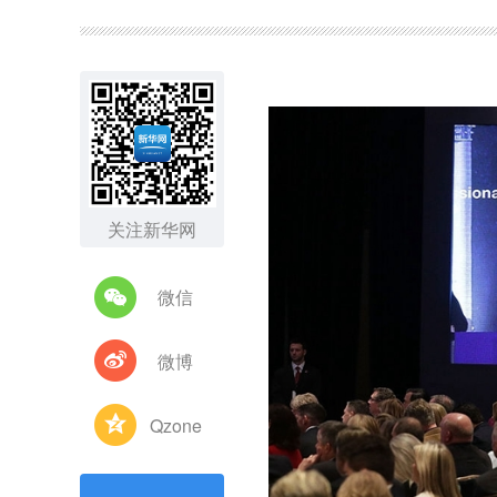
图集
关注新华网
微信
微博
Qzone