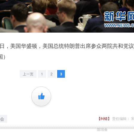
1日，美国华盛顿，美国总统特朗普出席参众两院共和党
国）
上一页
1
2
3
+1
会
【纠错】
责任编辑： 
陈璟春