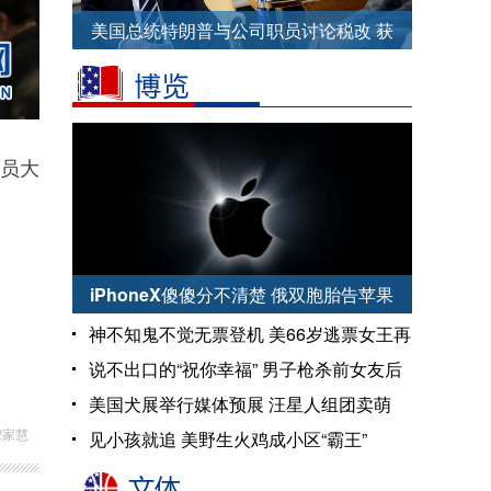
美国总统特朗普与公司职员讨论税改 获
赠一双花袜子
议员大
iPhoneX傻傻分不清楚 俄双胞胎告苹果
索赔
神不知鬼不觉无票登机 美66岁逃票女王再
现江湖
说不出口的“祝你幸福” 男子枪杀前女友后
自杀
美国犬展举行媒体预展 汪星人组团卖萌
宋家慧
见小孩就追 美野生火鸡成小区“霸王”