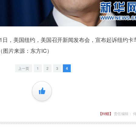
月1日，美国纽约，美国召开新闻发布会，宣布起诉纽约卡
（图片来源：东方IC）
上一页
1
2
3
4
+1
【纠错】
责任编辑： 