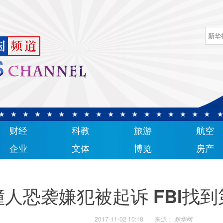
财经
科教
旅游
航空
企业
文体
博览
房产
人恐袭嫌犯被起诉 FBI找
2017-11-02 10:18
来源：
新华网