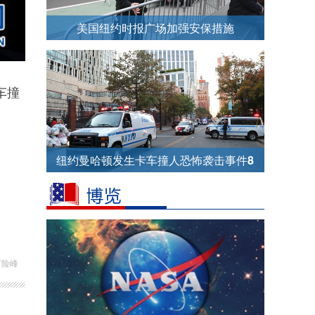
美国纽约时报广场加强安保措施
车撞
纽约曼哈顿发生卡车撞人恐怖袭击事件8
人死亡
何险峰