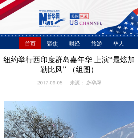
首页
聚焦
财经
旅游
华人
纽约举行西印度群岛嘉年华 上演“最炫加
勒比风” （组图）
2017-09-05
来源：
新华网