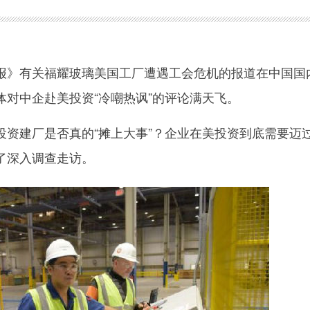
》有关福耀玻璃美国工厂遭遇工会危机的报道在中国国
体对中企赴美投资“冷嘲热讽”的评论满天飞。
建厂是否真的“摊上大事”？企业在美投资到底需要迈
了深入调查走访。