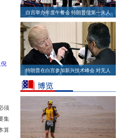
白宫举办年度午餐会 特朗普偕第一夫人
现身主持
人倪
特朗普在白宫参加新兴技术峰会 对无人
机颇有兴趣
必须
要集
本算