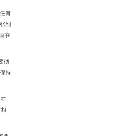
任何
扩张到
直在
要彻
工保持
司在
益相
资要