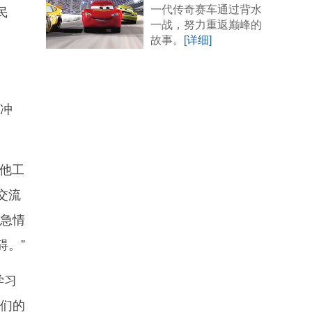
一代传奇赛车通过背水
民
一战，努力重返巅峰的
故事。
[详细]
冲
他工
交流
紧急情
碍。”
学习
我们的