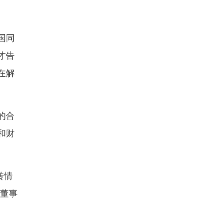
国同
才告
在解
的合
和财
转情
立董事