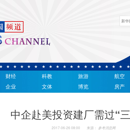
财经
科教
旅游
航空
企业
文体
博览
房产
中企赴美投资建厂需过“三
2017-06-26 08:00
来源：
参考消息网