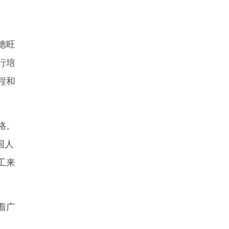
德旺
行培
程和
格。
国人
工来
着广
。