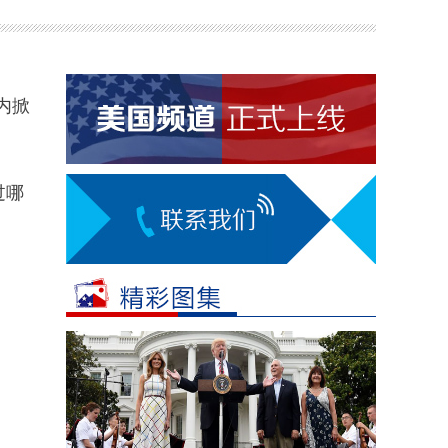
内掀
过哪