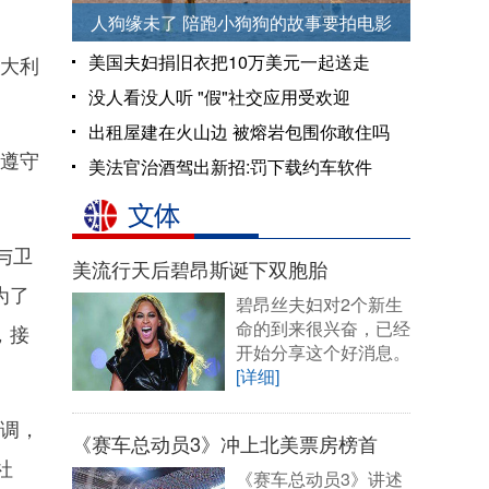
人狗缘未了 陪跑小狗狗的故事要拍电影
美国夫妇捐旧衣把10万美元一起送走
大利
没人看没人听 "假"社交应用受欢迎
出租屋建在火山边 被熔岩包围你敢住吗
遵守
美法官治酒驾出新招:罚下载约车软件
与卫
美流行天后碧昂斯诞下双胞胎
为了
碧昂丝夫妇对2个新生
命的到来很兴奋，已经
，接
开始分享这个好消息。
[详细]
调，
《赛车总动员3》冲上北美票房榜首
社
《赛车总动员3》讲述