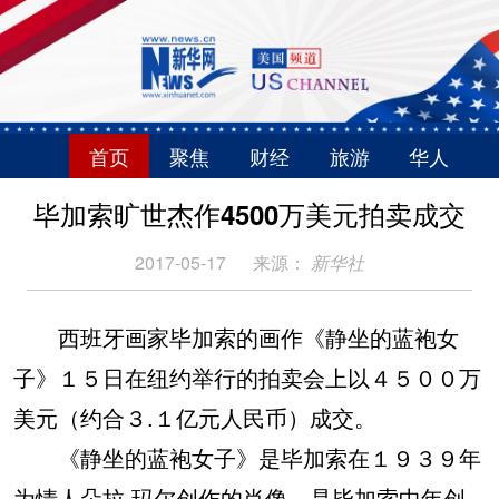
首页
聚焦
财经
旅游
华人
毕加索旷世杰作4500万美元拍卖成交
2017-05-17
来源：
新华社
西班牙画家毕加索的画作《静坐的蓝袍女
子》１５日在纽约举行的拍卖会上以４５００万
美元（约合３.１亿元人民币）成交。
《静坐的蓝袍女子》是毕加索在１９３９年
为情人朵拉·玛尔创作的肖像，是毕加索中年创