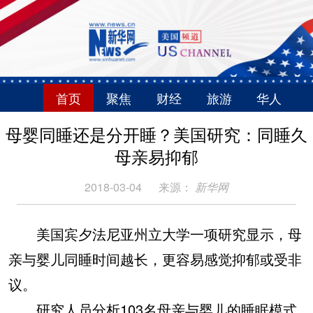
首页
聚焦
财经
旅游
华人
母婴同睡还是分开睡？美国研究：同睡久
母亲易抑郁
2018-03-04
来源：
新华网
美国宾夕法尼亚州立大学一项研究显示，母
亲与婴儿同睡时间越长，更容易感觉抑郁或受非
议。
研究人员分析103名母亲与婴儿的睡眠模式